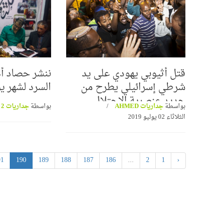
قتل أثيوبي يهودي على يد
ننشر حصاد أع
حسام عقل ينتصر للشيخ 
شرطي إسرائيلي يطرح من
السرد لشهر يو
وتراثه العلمي في برنامج "
مدرسة "محمود شاكر"
جديد عنصرية الإحتلال
بواسطة
جداريات AHMED
بواسطة
جداريات 2
عرض للتعتيم من بعض
الثلاثاء 02 يوليو 2019
تغريبية واللادينية
91
190
189
188
187
186
...
2
1
‹