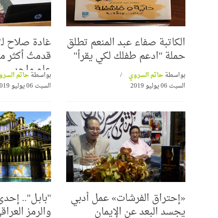
الكاتبة صفاء عبد المنعم تطلق
غادة صلاح لـ
حملة "ادعم طفلك لكي يقرأ"
عام واحد
بواسطة
حاتم السروي
بواسطة
حاتم السر
السبت 06 يوليو 2019
السبت 06 يوليو 2019
«إحتراق الفرشات» عمل أدبي
"بابـل".. إحد
يجسد البعد عن الإيمان
والرمز العراق