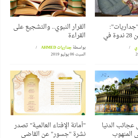
"جداريات":
القرار النبوي.. والتشجيع على
قدمتُ أكثر من 28 ندوة في
القراءة
وي
بواسطة
جداريات AHMED
السبت 06 يوليو 2019
ى عجائب الدنيا
"أمانة الإفتاء العالمية" تصدر
ي المنهوب
نشرة "جسور" عن القاضي