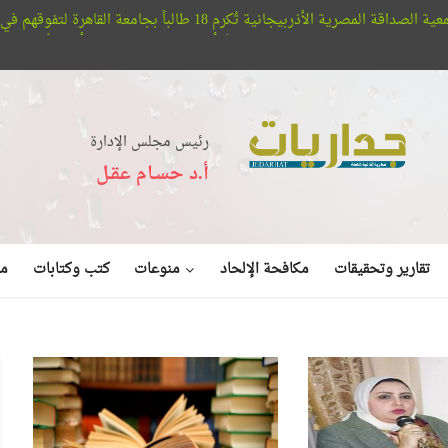
1 طالباً بجامعة القاهرة لتفوقهم في اللغة الأذربيجانية
ين لا مرشدين
أفلا تبصرون.. حيتان الأوركا تُعلن عن بديع صنع الله في
رئيس مجلس الإدارة
أ.د حسـام عقـل
منوعات
تقارير وتحقيقات
مكافحة الإلحاد
كتب وكتابات
مق