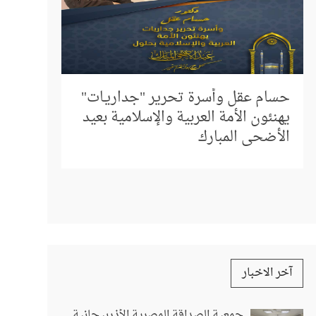
إلى كل م
المباشر 
حسام عقل وأسرة تحرير "جداريـات"
استفسار
يهنئون الأمة العربية والإسلامية بعيد
الأضحى المبارك
آخر الاخبار
جمعية الصداقة المصرية الأذربيجانية