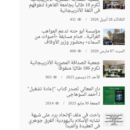
تُكرم 18 طالباً بجامعة القاهرة لتفوقهم
في اللغة الأذربيجانية
الثلاثاء 28 أبريل 2026
431
مؤسسة أبو حته تدعم المواهب
القرآنية.. ختام مسابقة «أصوات من
السماء» بحضور وزير الأوقاف
السبت 07 مارس 2026
600
جمعية الصداقة المصرية الأذربيجانية
تكرم 186 طالبًا متفوقًا
الأحد 21 ديسمبر 2025
903
دار المعالي تُصدر كتاب "إعادة تشغيل"
لـ أحمد السوهاجي
الجمعة 30 مايو 2025
2014
باحث في ملف الإلحاد يرد على شبهة
تشابه الإسلام باليهودية: الفرق جوهري
في العقيدة والمبدأ