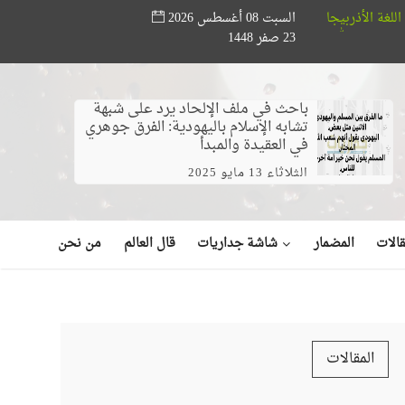
السبت 08 أغسطس 2026
مؤسسة أبو حته تدعم المواهب القرآنية.. ختام مسابقة «أصوات من 
23 صفر 1448
 البحر (فيديو)
باحث في ملف الإلحاد يرد على شبهة
تشابه الإسلام باليهودية: الفرق جوهري
في العقيدة والمبدأ
الثلاثاء 13 مايو 2025
شاشة جداريات
الات
المضمار
قال العالم
من نحن
المقالات