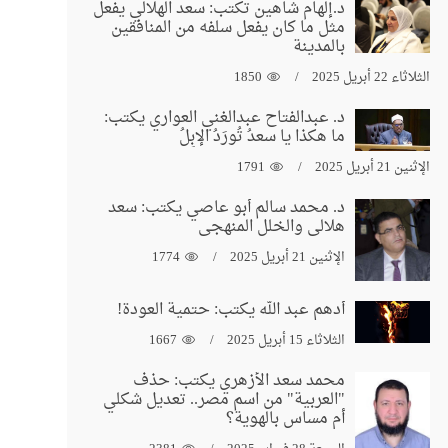
د.إلهام شاهين تكتب: سعد الهلالي يفعل
مثل ما كان يفعل سلفه من المنافقين
بالمدينة
الثلاثاء 22 أبريل 2025
1850
د. عبدالفتاح عبدالغني العواري يكتب:
ما هكذا يا سعدُ تُورَدُ الإبِلُ
الإثنين 21 أبريل 2025
1791
د. محمد سالم أبو عاصي يكتب: سعد
هلالي والخلل المنهجي
الإثنين 21 أبريل 2025
1774
أدهم عبد الله يكتب: حتمية العودة!
الثلاثاء 15 أبريل 2025
1667
محمد سعد الأزهري يكتب: حذف
"العربية" من اسم مصر.. تعديل شكلي
أم مساس بالهوية؟