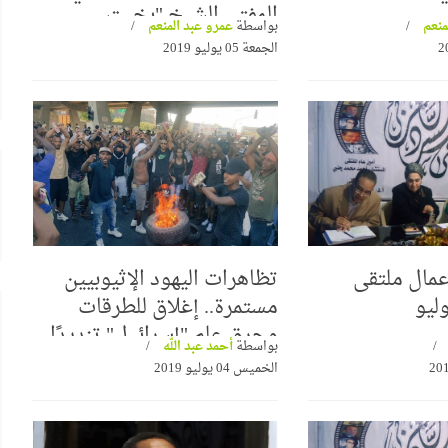
المفتي الشيخ "بخيت
منعم
بواسطة
عمرو عبد المنعم
المطيعي"
الجمعة 05 يوليو 2019
عمال ملتقى
تظاهرات اليهود الإثيوبيين
ليو
مستمرة.. إغلاق للطرقات
وحرق علم "إسرائيـل" تنديدًا
بواسطة
أحمد عبد الله
بعنصرية الصهاينة
الخميس 04 يوليو 2019