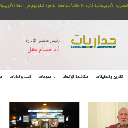
اللغة الأذربيجانية
مؤسسة 
أفلا تبصرون.. حيتان الأوركا تُعلن عن بديع صنع الله في البحر (فيديو)
رئيس مجلس الإدارة
أ.د حسـام عقـل
منوعات
تقارير وتحقيقات
مكافحة الإلحاد
كتب وكتابات
مق