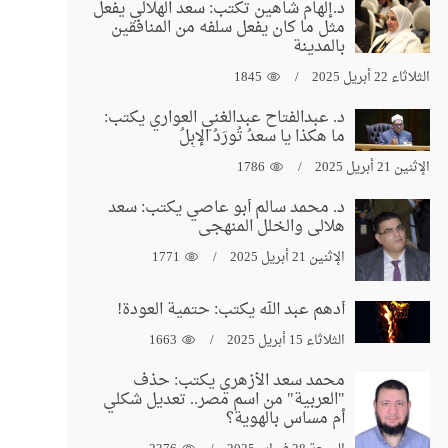
د.إلهام شاهين تكتب: سعد الهلالي يفعل
مثل ما كان يفعل سلفه من المنافقين
بالمدينة
الثلاثاء 22 أبريل 2025
1845
د. عبدالفتاح عبدالغني العواري يكتب:
ما هكذا يا سعدُ تُورَدُ الإبِلُ
الإثنين 21 أبريل 2025
1786
د. محمد سالم أبو عاصي يكتب: سعد
هلالي والخلل المنهجي
الإثنين 21 أبريل 2025
1771
أدهم عبد الله يكتب: حتمية العودة!
الثلاثاء 15 أبريل 2025
1663
محمد سعد الأزهري يكتب: حذف
"العربية" من اسم مصر.. تعديل شكلي
أم مساس بالهوية؟