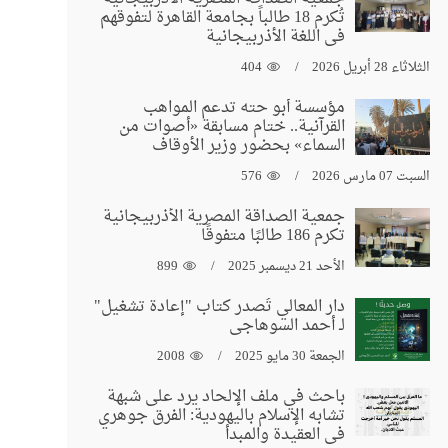
تُكرم 18 طالباً بجامعة القاهرة لتفوقهم
في اللغة الأذربيجانية
الثلاثاء 28 أبريل 2026
404
مؤسسة أبو حته تدعم المواهب
القرآنية.. ختام مسابقة «أصوات من
السماء» بحضور وزير الأوقاف
السبت 07 مارس 2026
576
جمعية الصداقة المصرية الأذربيجانية
تكرم 186 طالبًا متفوقًا
الأحد 21 ديسمبر 2025
899
دار المعالي تُصدر كتاب "إعادة تشغيل"
لـ أحمد السوهاجي
الجمعة 30 مايو 2025
2008
باحث في ملف الإلحاد يرد على شبهة
تشابه الإسلام باليهودية: الفرق جوهري
في العقيدة والمبدأ