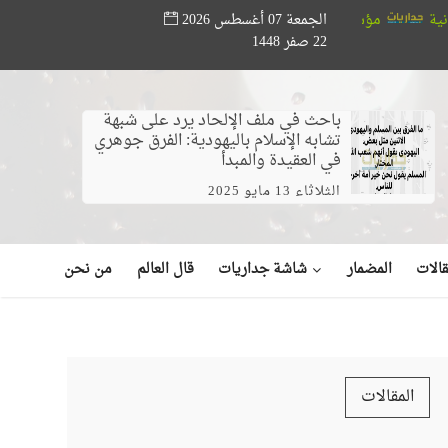
الجمعة 07 أغسطس 2026
أبو حته تدعم المواهب القرآنية.. ختام مسابقة «أصوات من السماء» بحضور 
22 صفر 1448
باحث في ملف الإلحاد يرد على شبهة
تشابه الإسلام باليهودية: الفرق جوهري
في العقيدة والمبدأ
الثلاثاء 13 مايو 2025
شاشة جداريات
الات
المضمار
قال العالم
من نحن
المقالات