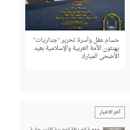
إلى كل م
المباشر 
حسام عقل وأسرة تحرير "جداريـات"
استفسار
يهنئون الأمة العربية والإسلامية بعيد
الأضحى المبارك
آخر الاخبار
جمعية الصداقة المصرية الأذربيجانية