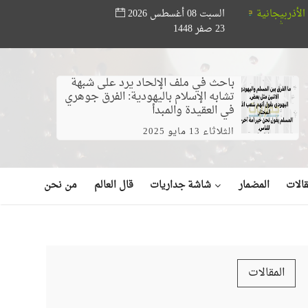
السبت 08 أغسطس 2026
مؤسسة أبو حته تدعم المواهب القرآنية.. ختام مسابقة «أصوات من الس
23 صفر 1448
حر (فيديو)
باحث في ملف الإلحاد يرد على شبهة
تشابه الإسلام باليهودية: الفرق جوهري
في العقيدة والمبدأ
الثلاثاء 13 مايو 2025
شاشة جداريات
الات
المضمار
قال العالم
من نحن
المقالات