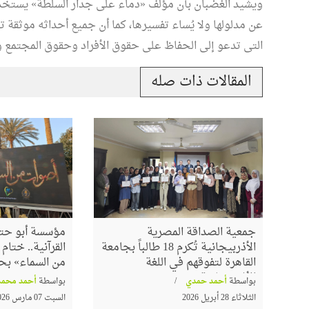
ويشيد الغضبان بأن مؤلف «دماء على جدار السلطة» يستخدم 
عن مدلولها ولا يُساء تفسيرها، كما أن جميع أحداثه موثقة تو
التى تدعو إلى الحفاظ على حقوق الأفراد وحقوق المجتمع وتق
المقالات ذات صله
جمعية الصداقة المصرية
مؤسسة أبو حته
الأذربيجانية تُكرم 18 طالباً بجامعة
القرآنية.. ختا
القاهرة لتفوقهم في اللغة
من السماء» بح
الأذربيجانية
بواسطة
أحمد حمدي
بواسطة
أحمد محمد
الثلاثاء 28 أبريل 2026
السبت 07 مارس 2026