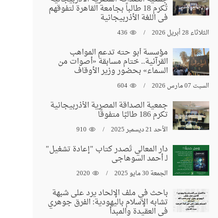
تُكرم 18 طالباً بجامعة القاهرة لتفوقهم
في اللغة الأذربيجانية
الثلاثاء 28 أبريل 2026
436
مؤسسة أبو حته تدعم المواهب
القرآنية.. ختام مسابقة «أصوات من
السماء» بحضور وزير الأوقاف
السبت 07 مارس 2026
604
جمعية الصداقة المصرية الأذربيجانية
تكرم 186 طالبًا متفوقًا
الأحد 21 ديسمبر 2025
910
دار المعالي تُصدر كتاب "إعادة تشغيل"
لـ أحمد السوهاجي
الجمعة 30 مايو 2025
2020
باحث في ملف الإلحاد يرد على شبهة
تشابه الإسلام باليهودية: الفرق جوهري
في العقيدة والمبدأ