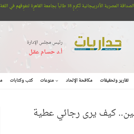
 بجامعة القاهرة لتفوقهم في اللغة الأذربيجانية
لا مرشدين
أفلا تبصرون.. حيتان الأوركا تُعلن عن بديع صنع الله في الب
رئيس مجلس الإدارة
أ.د حسـام عقـل
منوعات
تقارير وتحقيقات
مكافحة الإلحاد
كتب وكتابات
مق
ين.. كيف يرى رجائي عطية