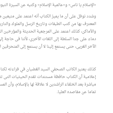
«الإسلام يا ناس» و«عالمية الإسلام» وكتبه عن السيرة النب
وشدد نوفل على أن ما يميز الكتاب أنه اعتمد على منبعين مه
المعترف بها من كتب الطبقات وتاريخ الرسل والملوك والتاريخ
والأماكن، كذلك اعتمد على المرجعية الحديثة والمؤرخين الم
دماء على جدا السلطة إلى اللغات الأخرى، لأننا فى حاجة 
حسام عقل ينتصر للشيخ 
وتراثه العلمي في برنامج "
الآخر الغربى، حتى يستمع إلينا لا أن يستمع إلى المنحرفين 
مدرسة "محمود شاكر"
عرض للتعتيم من بعض
تغريبية واللادينية
كذلك يعتبر الكاتب الصحفي السيد الغضبان في قراءته لكتاب
إعلامية أن الكتاب حافظة مستندات تقدم الحيثيات التى تثب
مباشرة بعد الخلفاء الراشدين لا علاقة لها بالإسلام، وأن ال
تماما عن مقاصده العليا.