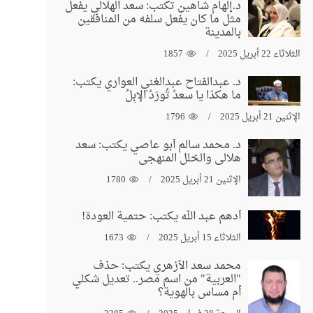
د.إلهام شاهين تكتب: سعد الهلالي يفعل
مثل ما كان يفعل سلفه من المنافقين
بالمدينة
الثلاثاء 22 أبريل 2025
1857
د. عبدالفتاح عبدالغني العواري يكتب:
ما هكذا يا سعدُ تُورَدُ الإبِلُ
الإثنين 21 أبريل 2025
1796
د. محمد سالم أبو عاصي يكتب: سعد
هلالي والخلل المنهجي
الإثنين 21 أبريل 2025
1780
أدهم عبد الله يكتب: حتمية العودة!
الثلاثاء 15 أبريل 2025
1673
محمد سعد الأزهري يكتب: حذف
"العربية" من اسم مصر.. تعديل شكلي
أم مساس بالهوية؟