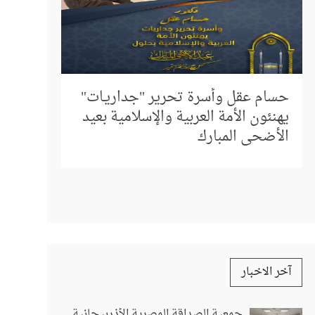
إلى كل م
المباشر 
حسام عقل وأسرة تحرير "جداريـات"
استفسار
يهنئون الأمة العربية والإسلامية بعيد
الأضحى المبارك
آخر الاخبار
جمعية الصداقة المصرية الأذربيجانية