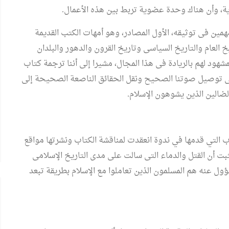
وية، وأن هناك وحدة عضوية تربط بين هذه الأعمال.
مين فى توثيقه، الأول المصادر، وهو أمهات الكتب القديمة
 العام والتاريخ السياسى وتاريخ القرون والدهور والبلدان
شهود لهم بالريادة فى هذا المجال، مشيرا إلى أننا ترجمة كتاب
إلى توصيل صوتنا الصحيح ونقل الحقائق الناصعة الصحيحة إلى
الشعراوي
البرواز"
الضالين الذين يشوهون الإسلام.
جداريات ينظم ندوة لمناقشة كتاب
"حوار جديد مع الفكر الإلحادي"
 التي قدمها في ندوة انعقدت لمناقشة الكتاب ونشرتها مواقع
ت أن القتل والدماء التى سالت على مدى التاريخ الإسلامى
مسؤول عنه هم المسلمون الذين تعاملوا مع الإسلام بطريقة تبعد