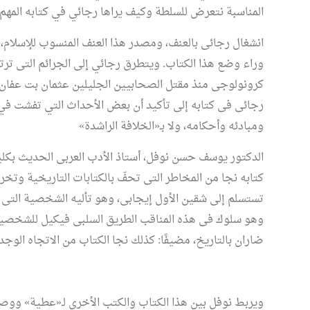
المناسبة نتعرض للسلطة وكيف يراها رجائي في كتابه المهم
انشغال رجائى بالعنف، ومصدر هذا العنف المنسوب للإسلام، 
وراء وضع هذا الكتاب. ويتطرق رجائي إلى الجرائم التى ت
كرونولوجى منذ مقتل الصحابيين الجليلين عثمان بت عفان
رجائى فى كتابه إلى تأكيد أن بعض الأحداث التي تفشت في أنظ
ومبادئه وأحكامه، ولا بـ«الخلافة الراشدة»
الدكتور يوسف حسن نوفل، أستاذ الأدب العربى الحديث بكلي
كتابه نجا من المخاطر التى تحفّ بالكتابات التاريخية وتخر
تستسلم إلى شقين الأول إيجابى، وهو تأليه الشخصية التى 
وهو سلوك فى هذه المناقب الطريق السلبى فيكيل للشخصية ال
ضاران بالتاريخ، مضيفًا: كذلك نجا الكتاب من الاتجاه الوجد
ويربط نوفل بين هذا الكتاب والكتب الأخرى لـ«عطية» ووصل إ