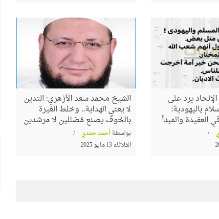
لإلحاد يرد على
الشيخ محمد سعد الأزهري: التدين
لام باليهودية:
لا يعني الهداية.. وخلط الغيرة
 العقيدة والمبدأ
بالخوف يصنع مُضللين لا مرشدين
بواسطة
أحمد حمدي
الثلاثاء 13 مايو 2025