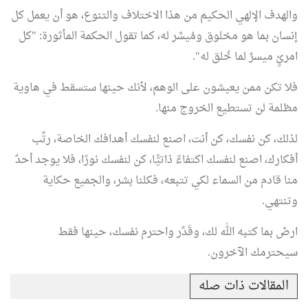
والهدف الإلهي الحكيم من هذا الاختلاف والتنوع، هو أن يعمل كل
إنسان بما هو مخلوق ومُيسَّر له، كما تقول الحكمة المأثورة: "كل
امرئٍ ميسرٌ لما خُلق له".
فلا تكن ممن يعيشون على الوهم، لأنك حينها ستسقط في هاوية
مظلمة لن تستطيع الخروج منها.
لذلك، كن نفسك، كن أنت، اصنع لنفسك أهدافك الخاصة، رتِّب
أفكارك، اصنع لنفسك اكتفاءً ذاتيًّا، كن لنفسك نورًا، فلا يوجد أحدٌ
منا قادم من السماء لكي تتبعه، فكلنا بشر، والجميع حكاية
وتنتهي.
ارضَ بما كتبه الله لك، وقَدِّر واحترم نفسك، حينها فقط
سيحترمك الآخرون.
المقالات ذات صله