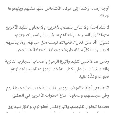
أوجه رسالة وكلمة إلى هؤلاء الأشخاص لعلها تنفعهم ويفهموها
جيدًا:
لا تقلد أحدًا، ولا تقارن نفسك بالآخرين، ولا تحاول تقليد الآخرين
متوهِّمًا بأن السير على خُطاهم سيؤدي إلى نفس نتيجتهم،
لتقول: "أنا مثل فلان"، فحياتك ليست مثل حياتهم، وما يناسبهم
لا يناسبك، فكلٌّ منا له ظروفه وحياته المختلفة عن الآخر.
ونحن هنا لا نعني تقليد واتباع الرموز وأصحاب التجارب الفكرية
والعلمية، فالسير على خُطى هؤلاء الرموز مطلوب، باعتبارهم
قُدوات ومُثُلًا عُليا.
لكننا نعني أولئك المرضى بهوس تقليد الشخصيات المحيطة بهم
وفي مجتمعهم، ومحاولة اتباع خطوات الآخرين في المطلق.
فعندما تحاول تقليدهم، واتباع نفس خُطواتهم، وخلق سيناريو