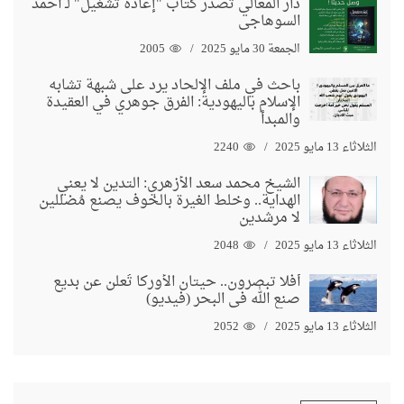
دار المعالي تُصدر كتاب "إعادة تشغيل" لـ أحمد
السوهاجي
الجمعة 30 مايو 2025
2005
باحث في ملف الإلحاد يرد على شبهة تشابه
الإسلام باليهودية: الفرق جوهري في العقيدة
والمبدأ
الثلاثاء 13 مايو 2025
2240
الشيخ محمد سعد الأزهري: التدين لا يعني
الهداية.. وخلط الغيرة بالخوف يصنع مُضللين
لا مرشدين
الثلاثاء 13 مايو 2025
2048
أفلا تبصرون.. حيتان الأوركا تُعلن عن بديع
صنع الله في البحر (فيديو)
الثلاثاء 13 مايو 2025
2052