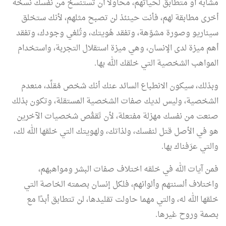
مشابه أو متطابق لحياتهم، محاولًا أن تستنسخ من نفسك نسخة
أخرى مطابقة لهم، فأنت حينئذ لن تصبح مثلهم، لأنك ستخلق
سيناريو وصورة مشوّهة، وتفقد هُويتك، وتُلغي وجودك، وتفقد
أهم ميزة لدى الإنسان، وهي ميزة استقلال التجربة، واستخدام
المواهب الشخصية التي خلقك الله بها.
وبذلك، سيكون الانطباع السائد عنك أنك شخص مُقلِّد، منعدم
الشخصية، وليس لديك صفات الشخصية المستقلة، وتكون بذلك
صنعت من نفسك مهزلة مفتعلة، لأن تَقمُّص شخصيات الآخرين
هو في الأصل قتل لنفسك، ولذاتك، ولهويتك التي خلقها الله لك،
والتي عرَفناك بها.
فمن آيات الله في خلقه اختلاف صفات البشر ومواهبهم،
واختلاف ألسنتهم وألوانهم، فلكل إنسان بصمته الخاصة التي
خلقها الله له، والتي مهما حاولت تقليدها، لن تتطابق أبدًا مع
بصمة وروح غيرها.