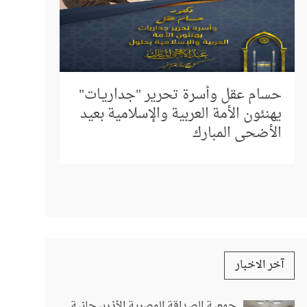
إلى كل م
المباشر 
حسام عقل وأسرة تحرير "جداريـات"
استفسار
يهنئون الأمة العربية والإسلامية بعيد
الأضحى المبارك
آخر الاخبار
جمعية الصداقة المصرية الأذربيجانية