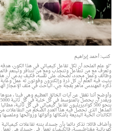
كتب: أحمد إبراهيم
"لو علم الملحد أن لكل تفاعل كيميائي في هذا الكون، هدف
وتعرف مع من تتفاعل وتنجذب ومع من تتنافر وتبتعد فالمو
وظائف وعمل محدد، لضحك على نفسه، فكيف يدعي أن هذا ال
يثبت فيه العلم أن كل ذرة وإلكترون وفوتون له عمل وغاية 
ذكره المهندس ماهر بقجة جي، الباحث في ملف الإعجاز الهن
وأوضح أننا نغفل عن آيات الخالق العظيم وهي فينا ، منوها إ
و
بنحو 500 كواديريليون تفاعل كيميائي في كل ثانية، مط
المذهل الذي تحصل فيه هذا العدد الضخم من التفاعلات من 
الكائنات الحية البديعة بأشكالها وألوانها وروائحها وملمسها 
وأضاف قائلا: تذكر دائما بأن جسدك بنته تفاعلات كيميائي
كهربائية مغناطيسية، فالكيمياء تعمل في جسدك هي تعمل 