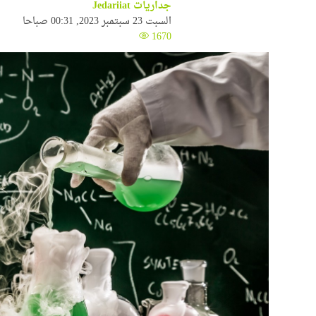
جداريات Jedariiat
السبت 23 سبتمبر 2023, 00:31 صباحا
1670