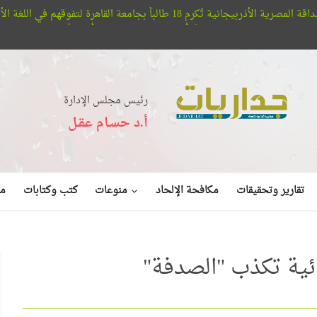
قهم في اللغة الأذربيجانية
مؤس
ن
أفلا تبصرون.. حيتان الأوركا تُعلن عن بديع صنع الله في البحر (فيديو
رئيس مجلس الإدارة
أ.د حسـام عقـل
منوعات
تقارير وتحقيقات
مكافحة الإلحاد
كتب وكتابات
مق
ئية تكذب "الصدفة"