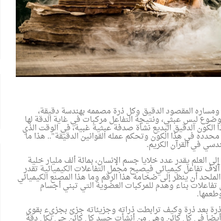
ه ومساره المقصود الدقيق وكل ذرة مصممه بهندسة دقيقة،
ضوع ليس عبثي، ونتيجة التفاعل مركبات في غاية الدقة لها
كون الدقيق البديع نشأة صدفة عبثية غبية، في الوقت الذي
محدده في هذا الكون وتحكم عمله القوانين الدقيقة".. هذا ما
دسي في القرآن الكريم
.
لى العلم يقدر عدد خلايا جسم الإنسان، بمائة ألف مليار خلية
يقدر أن يحصل بالمتوسط في كل خلية في كل ثانية 5000 آلاف تفاعل كيميائي فيصبح مجمل التفاعلات الكيميائية تقدر
البا الملحد أن ينظر إلى ضخامة هذا الرقم وما هذا المصنع الكيميائي
تفاعلات بناء وهدم للمركبات العضوية التي تبني أجسام
وطعمها
.
ة ذرة بعد ذرة وكيف ترابطت ذراته وجزيئاته جزئ بجزيء بقوى
أيضا في كل كائن وهي من أنشأت جسد كل كائن حي بكل دقة