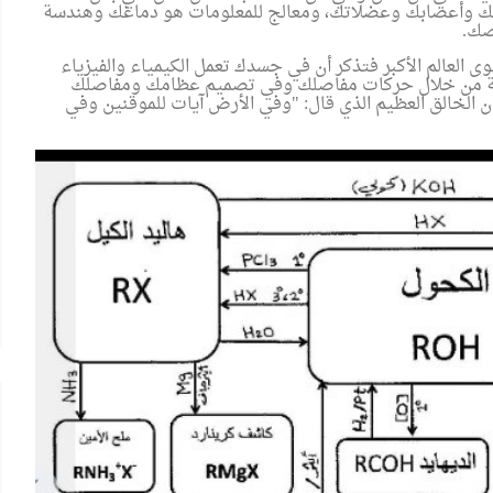
ماغك وأعصابك وعضلاتك، ومعالج للمعلومات هو دماغك وهندسة
صك
.
وى العالم الأكبر فتذكر أن في جسدك تعمل الكيمياء والفيزياء
نيكية من خلال حركات مفاصلك وفي تصميم عظامك ومفاصلك
 الخالق العظيم الذي قال: "وفي الأرض آيات للموقنين وفي
الشعراوي
البرواز"
جداريات ينظم ندوة لمناقشة كتاب
"حوار جديد مع الفكر الإلحادي"