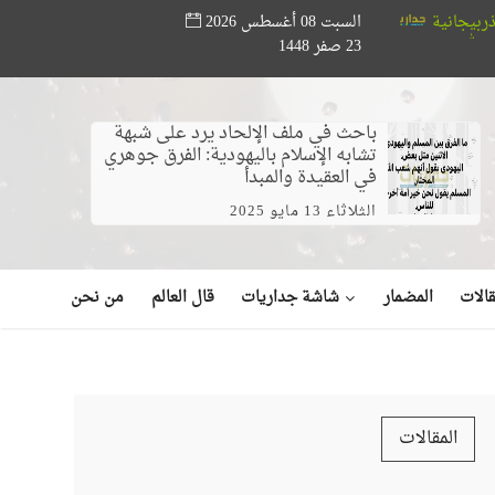
السبت 08 أغسطس 2026
سة أبو حته تدعم المواهب القرآنية.. ختام مسابقة «أصوات من السماء» بحضو
23 صفر 1448
)
باحث في ملف الإلحاد يرد على شبهة
تشابه الإسلام باليهودية: الفرق جوهري
في العقيدة والمبدأ
الثلاثاء 13 مايو 2025
شاشة جداريات
الات
المضمار
قال العالم
من نحن
المقالات