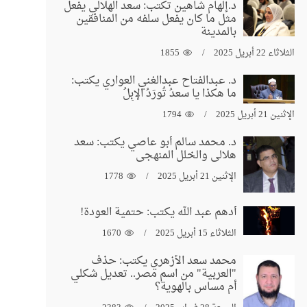
د.إلهام شاهين تكتب: سعد الهلالي يفعل
مثل ما كان يفعل سلفه من المنافقين
بالمدينة
الثلاثاء 22 أبريل 2025
1855
د. عبدالفتاح عبدالغني العواري يكتب:
ما هكذا يا سعدُ تُورَدُ الإبِلُ
الإثنين 21 أبريل 2025
1794
د. محمد سالم أبو عاصي يكتب: سعد
هلالي والخلل المنهجي
الإثنين 21 أبريل 2025
1778
أدهم عبد الله يكتب: حتمية العودة!
الثلاثاء 15 أبريل 2025
1670
محمد سعد الأزهري يكتب: حذف
"العربية" من اسم مصر.. تعديل شكلي
أم مساس بالهوية؟