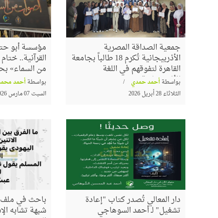
جمعية الصداقة المصرية
مؤسسة أبو حته
الأذربيجانية تُكرم 18 طالباً بجامعة
القرآنية.. ختا
القاهرة لتفوقهم في اللغة
من السماء» بح
الأذربيجانية
بواسطة
أحمد حمدي
بواسطة
أحمد محمد
الثلاثاء 28 أبريل 2026
السبت 07 مارس 2026
دار المعالي تُصدر كتاب "إعادة
باحث في ملف ا
تشغيل" لـ أحمد السوهاجي
شبهة تشابه الإس