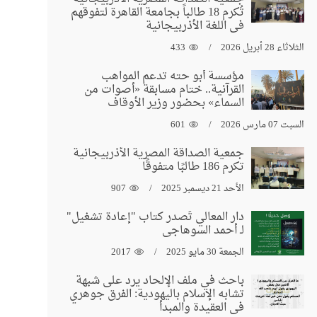
تُكرم 18 طالباً بجامعة القاهرة لتفوقهم
في اللغة الأذربيجانية
الثلاثاء 28 أبريل 2026
433
مؤسسة أبو حته تدعم المواهب
القرآنية.. ختام مسابقة «أصوات من
السماء» بحضور وزير الأوقاف
السبت 07 مارس 2026
601
جمعية الصداقة المصرية الأذربيجانية
تكرم 186 طالبًا متفوقًا
الأحد 21 ديسمبر 2025
907
دار المعالي تُصدر كتاب "إعادة تشغيل"
لـ أحمد السوهاجي
الجمعة 30 مايو 2025
2017
باحث في ملف الإلحاد يرد على شبهة
تشابه الإسلام باليهودية: الفرق جوهري
في العقيدة والمبدأ