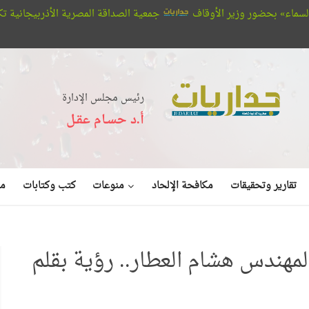
جمعية الصداقة المصرية الأذربيجانية تكرم 186 طالبًا متفوقًا
دار الم
رئيس مجلس الإدارة
أ.د حسـام عقـل
منوعات
تقارير وتحقيقات
مكافحة الإلحاد
كتب وكتابات
مق
لمهندس هشام العطار.. رؤية بقلم