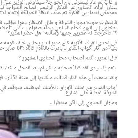
و غاب تم عاد ليبشرني بأن الخواجة سيفاوض الوزير على إع
يتنازل أولاد الحناوي عن الدكان الرئيسي لصالح الخواجة ليك
عمومتي لنتدارس الفكرة ثم عدت انتظر الخواجة لإتمام الات
فانتظرت طويلا بجوار الشرفة و طال الانتظار دهرا تعاقب ف
يدخلون إلى البهو فجاء الساعي ببدلة صفراء يسألني "أهلا 
؟" فأخرجت له عشرين جنيها وسألته" هل حضر المدير؟
"
في إحدى الغرف الأثرية كان مدير الدار يجلس خلف كومه من
بنية من آثار أكواب الشاي .. بادرت بالكلام قائلا :"أنا صابر 
قال المدير : أنتم أصحاب محل الحناوي المشهور ؟
-
نعم يا سيدى لقد كنا أصحابه و لكن لم يعد المحل ملكنا، لقد 
ولقد سمعت أن هذه الدار قد آلت ملكيتها إلى هيئة الآثار.. 
أجاب المدير من خلف الأوراق : للأسف التوظيف متوقف في ا
الشرفة المطلة على الشارع
.
ومازال الحناوي إلى الآن منتظرا
...