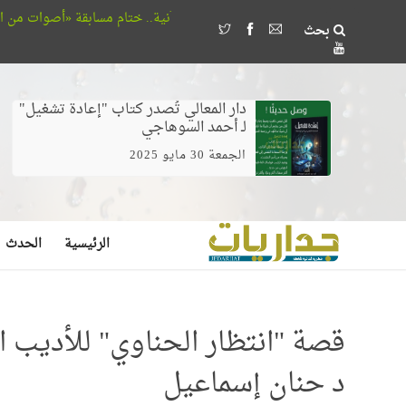
هب القرآنية.. ختام مسابقة «أصوات من السماء» بحضور وزير الأوقاف
بحث
دار المعالي تُصدر كتاب "إعادة تشغيل"
لـ أحمد السوهاجي
الجمعة 30 مايو 2025
الرئيسية
الحدث
قصة "انتظار الحناوي" للأديب ا
د حنان إسماعيل