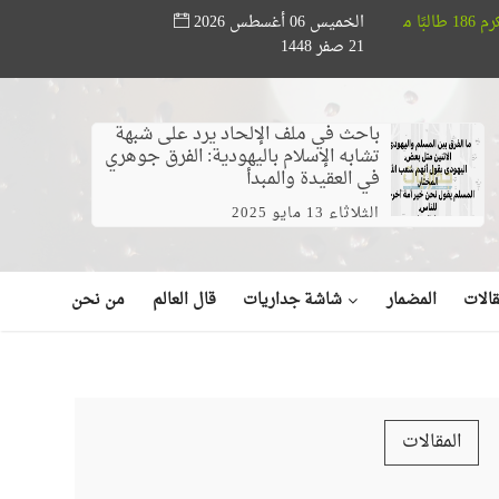
الخميس 06 أغسطس 2026
عالي تُصدر كتاب "إعادة تشغيل" لـ أحمد السوهاجي
باحث في ملف الإلحاد
21 صفر 1448
باحث في ملف الإلحاد يرد على شبهة
تشابه الإسلام باليهودية: الفرق جوهري
في العقيدة والمبدأ
الثلاثاء 13 مايو 2025
شاشة جداريات
الات
المضمار
قال العالم
من نحن
المقالات