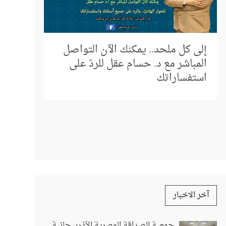
عالم بلا إلحاد.. الخميس 10:15م
بتوقيت القاهرة
كيف يروّ
وسائل ا
آخر الاخبار
جمعية الصداقة المصرية الأذربيجانية