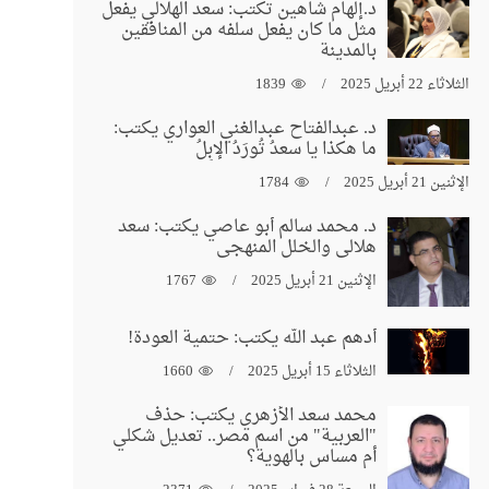
د.إلهام شاهين تكتب: سعد الهلالي يفعل
مثل ما كان يفعل سلفه من المنافقين
بالمدينة
الثلاثاء 22 أبريل 2025
1839
د. عبدالفتاح عبدالغني العواري يكتب:
ما هكذا يا سعدُ تُورَدُ الإبِلُ
الإثنين 21 أبريل 2025
1784
د. محمد سالم أبو عاصي يكتب: سعد
هلالي والخلل المنهجي
الإثنين 21 أبريل 2025
1767
أدهم عبد الله يكتب: حتمية العودة!
الثلاثاء 15 أبريل 2025
1660
محمد سعد الأزهري يكتب: حذف
"العربية" من اسم مصر.. تعديل شكلي
أم مساس بالهوية؟