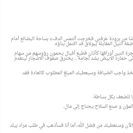
ضا من برودة غرفتي فخرجت ألتمس الدفء بساحة البضائع أمام
ة النيل المقابلة ببولاق قد اكتمل بناؤه
.
رة التين أوراقها كآذان قطيع أفيال يحمون رؤوسهم من سهام
ى حماره الابيض يشد لجامه .. يخترق صفوف الاشجار ليتقدم
فخذ واجب الضيافة وسيعطيك المبلغ المطلوب كالعادة فقد
ها للضعف بكل بساطة
.
المؤن و صنع السلاح يحتاج إلى مال
.
ا الآن وسنعطيك من فضل الله، أما أنا فسأذهب في طلب مراد بيك