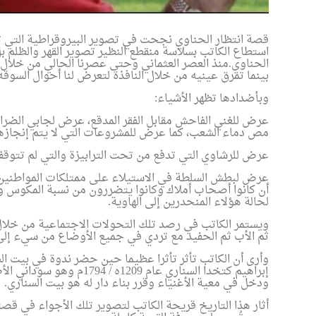
قصة انتظار الحناوي نجحت في تصوير البيروقراطية التي تمت
استطاع الكاتب بسلاسة منقطع النظير تصوير القهر والظلم 
الحناوي.منذ العصر العثماني وحتى عصرنا الحالي من خلال ن
بينما تمرق عينيه من خلال النافذة لتعرض لنا أحوال السوقه
حسام عقل وأسرة تحرير "
وبأضدادها تظهر الأشياء
:
يهنئون الأمة العربية والإ
عرض للغني الفاحش مقابل الفقر المدقع، عرض لجابي الضرا
مص دماء الشعب، كما عرض للمشروعات التي لا يتم إنجازه
الأضحى المبارك
م ندوة لمناقشة كتاب
عرض للرشاوي التي تدفع من تحت الترابيزة والتي لم تتوقف
ع الفكر الإلحادي"
عرض لبطش السلطة في الاستيلاء على ممتلكات المواطنين
أن كانوا أصحاب أملاك وكانوا يتضررون من نسبة المكوس وهي
لحالة هؤلاء المنحدرين إلى الهاوية
.
ويستمر الكاتب في رصد تلك التحولات الاجتماعية من خلال 
ثم الأب ثم الحفيد مع تردي في جميع الأوضاع من سيء إلى
وأرى أن الكاتب تأثر تأثرا عظيما حين حضر ندوة في بيت ال
إبراهيم كتخدا السناري عام
ودخل في معية الأغنياء وقرر بناء دار له هو بيت السناري
.
أثار هذا التاريخ قريحة الكاتب لتصوير تلك الأجواء في قصت