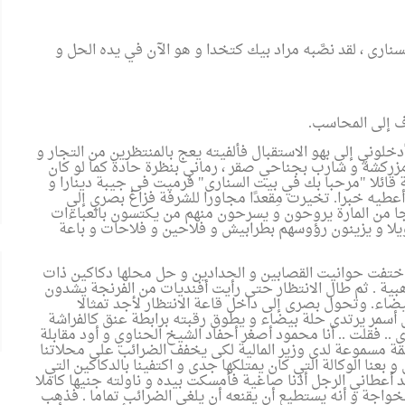
نارى ، لقد نصَّبه مراد بيك كتخدا و هو الآن في يده الحل و
 إلى المحاسب
.
لوني إلى بهو الاستقبال فألفيته يعج بالمنتظرين من التجار و
زركشة و شارب بجناحي صقر ، رماني بنظرة حادة كما لو كان
ائلا "مرحبا بك في بيت السنارى" فرميت فى جيبة دينارا و
طيه خبرا. تخيرت مِقعدًا مجاورا للشرفة فزاغ بصري إلي
جا من المارة يروحون و يسرحون منهم من يكتسون بالعباءات
يلا و يزينون رؤوسهم بطرابيش و فلاحين و فلاحات و باعة
حتى اختفت حوانيت القصابين و الحدادين و حل محلها دكاكين ذات
ية . ثم طال الانتظار حتى رأيت أفنديات من الفرنجة يشدون
ء. وتحول بصرى إلى داخل قاعة الانتظار لأجد تمثالا
 أسمر يرتدى حلة بيضاء و يطوق رقبته برابطة عنق كالفراشة
. فقلت .. أنا محمود أصغر أحفاد الشيخ الحناوي و أود مقابلة
مة مسموعة لدى وزير المالية لكى يخفف الضرائب على محلاتنا
و بعنا الوكالة التي كان يمتلكها جدى و اكتفينا بالدكاكين التي
لقد أعطاني الرجل أذنا صاغية فأمسكت بيده و ناولته جنيها كاملا
خواجة و أنه يستطيع أن يقنعه أن يلغي الضرائب تماما . فذهب