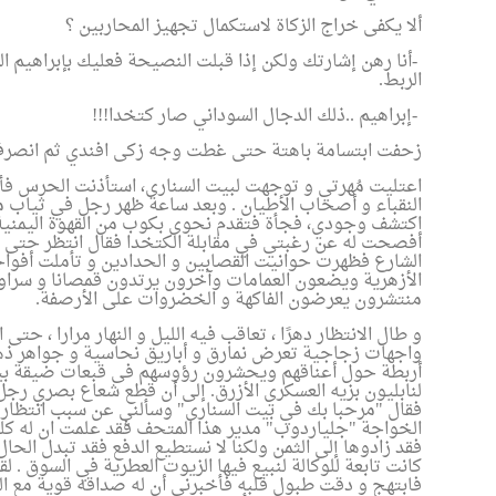
ألا يكفى خراج الزكاة لاستكمال تجهيز المحاربين ؟
-
أنا رهن إشارتك ولكن إذا قبلت النصيحة فعليك بإبراهيم الس
الربط
.
-
إبراهيم ..ذلك الدجال السوداني صار كتخدا
!!!
زحفت ابتسامة باهتة حتى غطت وجه زكى افندي ثم انصرف
اعتليت مُهرتي و توجهت لبيت السنارى، استأذنت الحرس فأدخ
النقباء و أصحاب الأطيان . وبعد ساعة ظهر رجل في ثياب م
اكتشف وجودي، فجأة فتقدم نحوى بكوب من القهوة اليمنية ق
أفصحت له عن رغبتي في مقابلة الكتخدا فقال انتظر حتى أع
الشارع فظهرت حوانيت القصابين و الحدادين و تأملت أفوا
الأزهرية ويضعون العمامات وآخرون يرتدون قمصانا و سراو
منتشرون يعرضون الفاكهة و الخضروات على الأرصفة
.
و طال الانتظار دهرًا ، تعاقب فيه الليل و النهار مرارا ، 
واجهات زجاجية تعرض نمارق و أباريق نحاسية و جواهر ذهب
أربطة حول أعناقهم ويحشرون رؤوسهم فى قبعات ضيقة بيضا
لنابليون بزيه العسكري الأزرق. إلى أن قطع شعاع بصري رجل
فقال "مرحبا بك في بيت السنارى" وسألني عن سبب انتظاري .
الخواجة "جلياردوب" مدير هذا المتحف فقد علمت ان له كل
فقد زادوها إلى الثمن ولكنا لا نستطيع الدفع فقد تبدل الحال 
كانت تابعة للوكالة لنبيع فيها الزيوت العطرية في السوق . 
فابتهج و دقت طبول قلبه فأخبرني أن له صداقه قوية مع ال