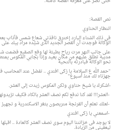
حتى تُصر على معرفة القصة كاملة
.
نص القصة
:
انتظار الحناوي
في ذلك الشتاء البارد إخترق نافذتي شعاع شمس فأذاب بع
الوكالة فوجدت أن القصر الجديد الذى شيَّده مراد بيك على ضف
على جانب النهر مرت رياح بطيئة لها وقع الصقيع فضمت شج
مدببة تطلق عليهم من مكان بعيد وإذا بجابي المكوس يمتط
نحو الوكالة فبادرته بالتحية
"
حمد الله ع السلامة يا زكى افندي .. تفضل عند المحاسب 
جهزناه لك منذ أسبوع
"
-
اشكرك يا شيخ حناوي ولكن المكوس زيدت إلى العشر
.
-
العشر!!! لقد كنا ندفع لكم نصف العشر بالكاد فكيف تزيدون
-
لعلك تعلم أن الفرنجة متربصون بثغر الاسكندرية و تجهيز 
-
اسمعني يا زكى افندي
لا يوجد فى خزانتنا اليوم سوى نصف العشر كالعادة .. اقبله
ليعفيني من الزيادة
.