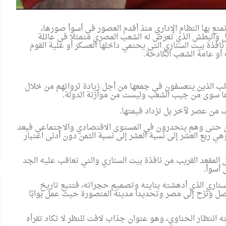
ع بها النظام الإداري منذ أقدم العصور في أسوأ صورها،
بل والبطش الذي تعرض له الشعب المصري متمثلا في عائلة
افذة بيت السناري التي يحتمي داخلها العسكر أو علية القوم
إلى كل ملحد.. يمكنك الآن التواصل
 أو عامة الشعب الكادحة
.
المباشر مع د. حسام عقل للردّ على
جداريـات"
استفساراتك
سلامية بعيد
ئب الذين يتعسفون في جمعها من أجل زيادة ثرواتهم من خلال
ا سوى من جيب الشعب وليست من موازنة الدولة
.
 من عصر لآخر بل تزداد قيمتها
.
 حتى وهم ينحدرون في المستوى الاقتصادي والاجتماعي فبعد
 ربع العشر إلى نسبة العشر إلى نسبة الثمن دون أدنى اعتبار
المقعد القريب من نافذة بيت السناري والتي تعاقب عليه الجد
 أسوأ
.
سناري الذي أدهشته بنايته وتصميم حجراته، فتتبع تاريخ
 1209ه / 1794م وهو سوداني الأصل ونزح إلى مصر وتحديدا مدينة المنصورة حيث عمل بوابًا
ه انتظار الحناوي، وهو عنوان جذاب لافت للنظر لا تكاد تقرأه