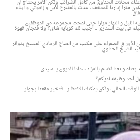
فاء محلات الحناوي من كامل الضرائب ولكن الأمر يحتاج أن
ون مقرا إداريا للمتحف . عدت بالمقترح لأبى و إخوتي و أبناء
فاق
.
يه الليل و النهار مرارا حتى لمحت مجموعة من الموظفين
بيك فى بيت السنارى .. أجيب لك كوبايه شاى؟ ولا فنجان قهوة
 الأوراق الصفراء على مكتب من الصاج الرمادي المتسخ بدوائر
حفيد الشيخ الحناوي
".
بعناه و بعنا الاسم بالمزاد سدادا للديون يا سيدى
..
فهل أجد وظيفه لديكم؟
لوقت الحالي، ولكن يمكنك الانتظار. فتخير مقعدا بجوار