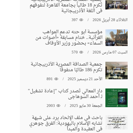
تُكرم 18 طالباً بجامعة القاهرة لتفوقهم
في اللغة الأذربيجانية
الثلاثاء 28 أبريل 2026
397
مؤسسة أبو حته تدعم المواهب
القرآنية.. ختام مسابقة «أصوات من
السماء» بحضور وزير الأوقاف
السبت 07 مارس 2026
570
جمعية الصداقة المصرية الأذربيجانية
تكرم 186 طالبًا متفوقًا
الأحد 21 ديسمبر 2025
891
دار المعالي تُصدر كتاب "إعادة تشغيل"
لـ أحمد السوهاجي
الجمعة 30 مايو 2025
2003
باحث في ملف الإلحاد يرد على شبهة
تشابه الإسلام باليهودية: الفرق جوهري
في العقيدة والمبدأ