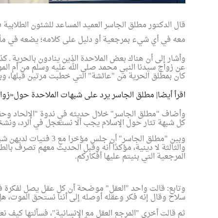
قال الدكتور مطلق الجاسر العميد المساعد للشئون الطلابية 
معه في أي شيء بمرجعية أو دليل على كلامه؛ يضعه في مأ
وأشار إلى أن هناك بعض الملاحدة الذين ينادون بالحرية ـ ك
عن زواج سيدنا النبي محمد صلى الله عليه وسلم من أم الم
كان بمطلق الحرية من "عائشة" التي خطبت مرتين قبلها، وبح
اقرأ أيضا| مطلق الجاسر يرد على شبهات الملاحدة حول«زواج
وأضاف "مطلق الجاسر" خلال حديثه في ندوة "الإلحاد وحقيق
كل شبهة تثار حول الإسلام يجب ألا نستعجل في الرد، ونش
وبين "مطلق الجاسر" أن ج
والثالثة لا دينية، مؤكدًا أنه وقبل الحديث معهم تصرف با
المرجعية التي بنيتم عليها أفكاركم.
وتابع: قالت واحد "العقل" موضحة أن كل عقل يصل لفكرة 
سلاح وقال إنه فكر وعقله أوصله إلى أننا نستحق الموت، هل 
ثم قالت أخرى "المرجع العقل مع الإنسانية"، فسألتها كيف نع