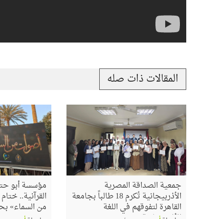
المقالات ذات صله
جمعية الصداقة المصرية
مؤسسة أبو حته
الأذربيجانية تُكرم 18 طالباً بجامعة
القرآنية.. ختا
القاهرة لتفوقهم في اللغة
من السماء» بح
الأذربيجانية