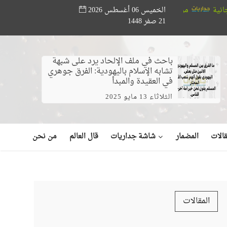
الخميس 06 أغسطس 2026
سسة أبو حته تدعم المواهب القرآنية.. ختام مسابقة «أصوات من السماء» بح
21 صفر 1448
يو)
باحث في ملف الإلحاد يرد على شبهة
تشابه الإسلام باليهودية: الفرق جوهري
في العقيدة والمبدأ
الثلاثاء 13 مايو 2025
شاشة جداريات
الات
المضمار
قال العالم
من نحن
المقالات