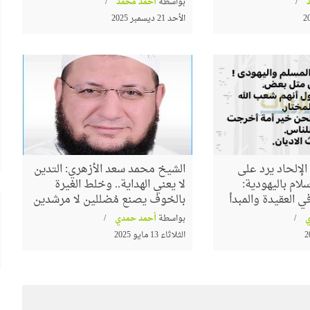
بواسطة
أحمد محمد
الأحد 21 ديسمبر 2025
لإلحاد يرد على
الشيخ محمد سعد الأزهري: التدين
لام باليهودية:
لا يعني الهداية.. وخلط الغيرة
 العقيدة والمبدأ
بالخوف يصنع مُضللين لا مرشدين
بواسطة
أحمد حمدي
الثلاثاء 13 مايو 2025