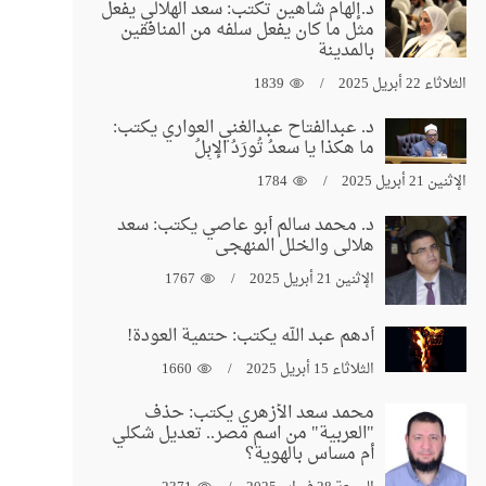
د.إلهام شاهين تكتب: سعد الهلالي يفعل
مثل ما كان يفعل سلفه من المنافقين
بالمدينة
الثلاثاء 22 أبريل 2025
1839
د. عبدالفتاح عبدالغني العواري يكتب:
ما هكذا يا سعدُ تُورَدُ الإبِلُ
الإثنين 21 أبريل 2025
1784
د. محمد سالم أبو عاصي يكتب: سعد
هلالي والخلل المنهجي
الإثنين 21 أبريل 2025
1767
أدهم عبد الله يكتب: حتمية العودة!
الثلاثاء 15 أبريل 2025
1660
محمد سعد الأزهري يكتب: حذف
"العربية" من اسم مصر.. تعديل شكلي
أم مساس بالهوية؟