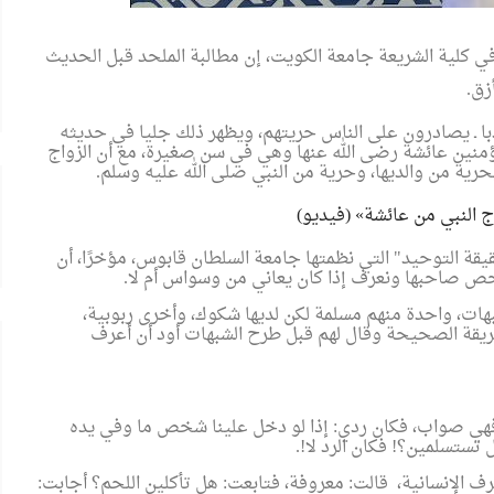
في كلية الشريعة جامعة الكويت، إن مطالبة الملحد قبل الحديث
زق.
ذبا ـ يصادرون على الناس حريتهم، ويظهر ذلك جليا في حديثه
ؤمنين عائشة رضى الله عنها وهي في سن صغيرة، مع أن الزواج
رية من والديها، وحرية من النبي صلى الله عليه وسلم.
 النبي من عائشة» (فيديو)
ة التوحيد" التي نظمتها جامعة السلطان قابوس، مؤخرًا، أن
خص صاحبها ونعرف إذا كان يعاني من وسواس أم لا.
لس مؤخرا مع 3 فتيات لديهن شبهات، واحدة منهم مسلمة لكن لديها شكوك، وأخرى ربوبية،
لطريقة الصحيحة وقال لهم قبل طرح الشبهات أود أن أعرف
فهي صواب، فكان ردي: إذا لو دخل علينا شخص ما وفي يده
تستسلمين؟! فكان الرد لا!.
رف الإنسانية، قالت: معروفة، فتابعت: هل تأكلين اللحم؟ أجابت: