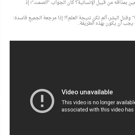
ن بمذاقه من قبيل الإنسانية؟ كان الجواب "الصمت"؛ إذ
ا" وقتل البشر، ألم تكن نتيجة العلم؟! إذا مرجعة الجميع فاسدة:
يجب أن يكون بهذه الطريقة.
الشعراوي
البرواز"
جداريات ينظم ندوة لمناقشة كتاب
"حوار جديد مع الفكر الإلحادي"