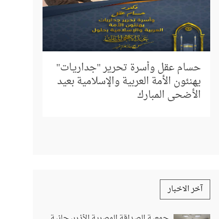
إلى كل م
المباشر 
حسام عقل وأسرة تحرير "جداريـات"
استفسار
يهنئون الأمة العربية والإسلامية بعيد
الأضحى المبارك
آخر الاخبار
جمعية الصداقة المصرية الأذربيجانية