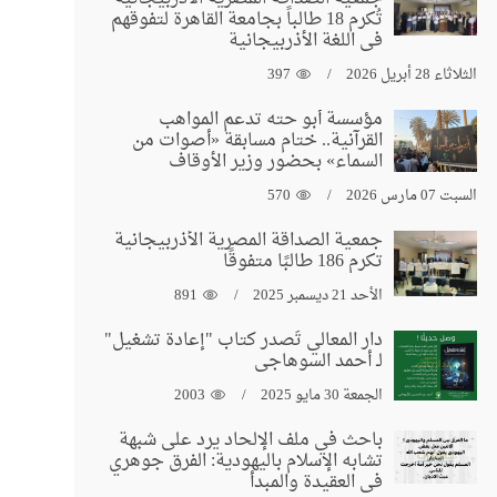
تُكرم 18 طالباً بجامعة القاهرة لتفوقهم
في اللغة الأذربيجانية
الثلاثاء 28 أبريل 2026
397
مؤسسة أبو حته تدعم المواهب
القرآنية.. ختام مسابقة «أصوات من
السماء» بحضور وزير الأوقاف
السبت 07 مارس 2026
570
جمعية الصداقة المصرية الأذربيجانية
تكرم 186 طالبًا متفوقًا
الأحد 21 ديسمبر 2025
891
دار المعالي تُصدر كتاب "إعادة تشغيل"
لـ أحمد السوهاجي
الجمعة 30 مايو 2025
2003
باحث في ملف الإلحاد يرد على شبهة
تشابه الإسلام باليهودية: الفرق جوهري
في العقيدة والمبدأ