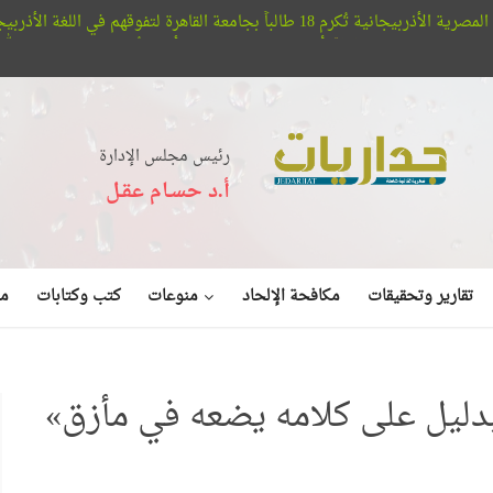
تفوقهم في اللغة الأذربيجانية
مؤ
ين
أفلا تبصرون.. حيتان الأوركا تُعلن عن بديع صنع الله في البحر (فيد
رئيس مجلس الإدارة
أ.د حسـام عقـل
منوعات
تقارير وتحقيقات
مكافحة الإلحاد
كتب وكتابات
مق
بدليل على كلامه يضعه في مأزق»