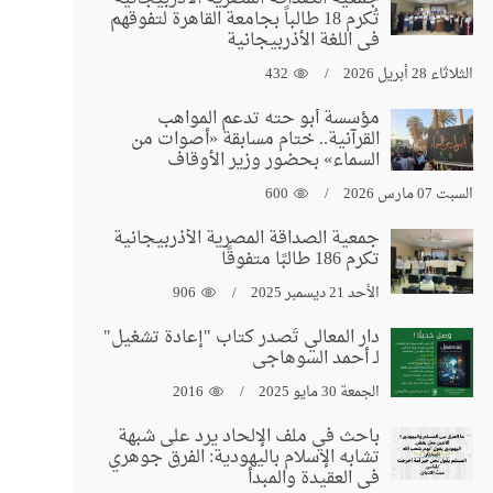
تُكرم 18 طالباً بجامعة القاهرة لتفوقهم
في اللغة الأذربيجانية
الثلاثاء 28 أبريل 2026
432
مؤسسة أبو حته تدعم المواهب
القرآنية.. ختام مسابقة «أصوات من
السماء» بحضور وزير الأوقاف
السبت 07 مارس 2026
600
جمعية الصداقة المصرية الأذربيجانية
تكرم 186 طالبًا متفوقًا
الأحد 21 ديسمبر 2025
906
دار المعالي تُصدر كتاب "إعادة تشغيل"
لـ أحمد السوهاجي
الجمعة 30 مايو 2025
2016
باحث في ملف الإلحاد يرد على شبهة
تشابه الإسلام باليهودية: الفرق جوهري
في العقيدة والمبدأ