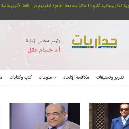
 الأذربيجانية
مؤسسة أب
أفلا تبصرون.. حيتان الأوركا تُعلن عن بديع صنع الله في البحر (فيديو)
رئيس مجلس الإدارة
أ.د حسـام عقـل
منوعات
تقارير وتحقيقات
مكافحة الإلحاد
كتب وكتابات
مق