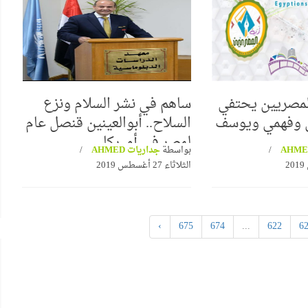
لمصريين يحتفي
ساهم في نشر السلام ونزع
الشعراوي
ي وفهمي ويوسف
السلاح.. أبوالعينين قنصل عام
البرواز"
لمصر في أميركا
بواسطة
جداريات AHMED
جداريات ينظم ندوة لمناقشة كتاب
الثلاثاء 27 أغسطس 2019
"حوار جديد مع الفكر الإلحادي"
›
675
674
...
622
6