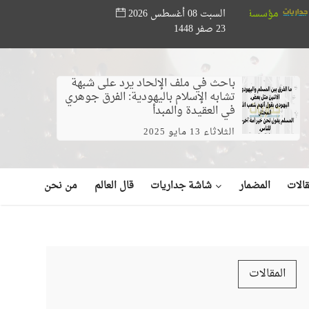
السبت 08 أغسطس 2026
و حته تدعم المواهب القرآنية.. ختام مسابقة «أصوات من السماء» بحضور وز
23 صفر 1448
باحث في ملف الإلحاد يرد على شبهة
تشابه الإسلام باليهودية: الفرق جوهري
في العقيدة والمبدأ
الثلاثاء 13 مايو 2025
شاشة جداريات
الات
المضمار
قال العالم
من نحن
المقالات