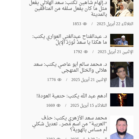
د.إلهام شاهين تكتب: سعد الهلالي يفعل
مثل ما كان يفعل سلفه من المنافقين
بالمدينة
الثلاثاء 22 أبريل 2025
1853
د. عبدالفتاح عبدالغني العواري يكتب:
ما هكذا يا سعدُ تُورَدُ الإبِلُ
الإثنين 21 أبريل 2025
1792
د. محمد سالم أبو عاصي يكتب: سعد
هلالي والخلل المنهجي
الإثنين 21 أبريل 2025
1776
أدهم عبد الله يكتب: حتمية العودة!
الثلاثاء 15 أبريل 2025
1669
محمد سعد الأزهري يكتب: حذف
"العربية" من اسم مصر.. تعديل شكلي
أم مساس بالهوية؟