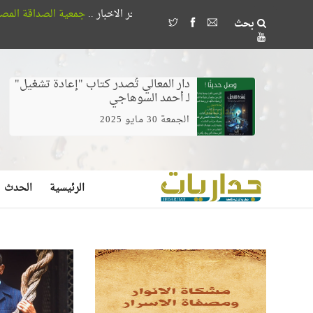
آخر الاخبار ..
جمعية الصداقة المصرية الأذربيجانية تُكرم 18 طالباً بجامعة القاهرة لتفوقهم في اللغة
بحث
وخلط الغيرة بالخوف يصنع مُضللين لا مرشدين
دار المعالي تُصدر كتاب "إعادة تشغيل"
لـ أحمد السوهاجي
الجمعة 30 مايو 2025
الرئيسية
الحدث