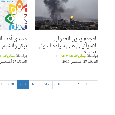
التجمع يدين العدوان
منتدى أدب ا
حسام عقل ينتصر للشيخ 
الإسرائيلي على سيادة الدول
ببكر والشيم
وتراثه العلمي في برنامج "
مدرسة "محمود شاكر"
العربية
بواسطة
جداريات AHMED
بواسطة
جداريات AHMED
عرض للتعتيم من بعض
الثلاثاء 27 أغسطس 2019
الثلاثاء 27 أغسطس 2019
تغريبية واللادينية
21
620
619
618
617
616
...
2
1
‹