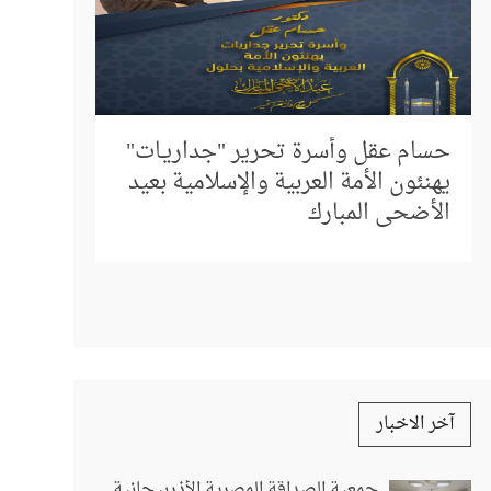
إلى كل م
المباشر 
حسام عقل وأسرة تحرير "جداريـات"
استفسار
يهنئون الأمة العربية والإسلامية بعيد
الأضحى المبارك
آخر الاخبار
جمعية الصداقة المصرية الأذربيجانية