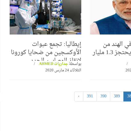
ي الهند من
إيطاليا: تجمع عبوات
الشعراوي
قبل.. كورونا يحتجز 1.3 مليار
الأوكسجين من ضحايا كورونا
البرواز"
لانقاذ المصابين الجدد
بواسطة
جداريات AHMED
جداريات ينظم ندوة لمناقشة كتاب
الثلاثاء 24 مارس 2020
"حوار جديد مع الفكر الإلحادي"
›
391
390
389
3