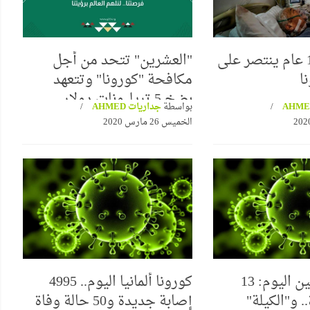
رجل يبلغ 100 عام ينتصر على
"العشرين" تتحد من أجل
ا
مكافحة "كورونا" وتتعهد
بضخ 5 تريليونات دولار
بواسطة
جداريات AHMED
الخميس 26 مارس 2020
كورونا فلسطين اليوم: 13
كورونا ألمانيا اليوم.. 4995
 و"الكيلة"
إصابة جديدة و50 حالة وفاة