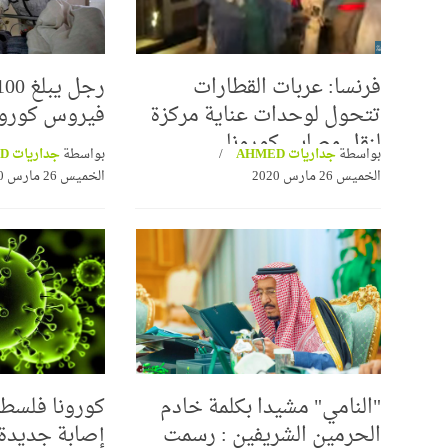
فرنسا: عربات القطارات
تتحول لوحدات عناية مركزة
فيروس كورون
لنقل مصابي كورونا
بواسطة
جداريات AHMED
بواسطة
جداريات AHMED
الخميس 26 مارس 2020
الخميس 26 مارس 2020
"النامي" مشيدا بكلمة خادم
الحرمين الشريفين : رسمت
إصابة جديدة..