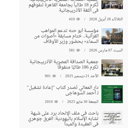
تُكرم 18 طالباً بجامعة القاهرة لتفوقهم
في اللغة الأذربيجانية
الثلاثاء 28 أبريل 2026
410
مؤسسة أبو حته تدعم المواهب
القرآنية.. ختام مسابقة «أصوات من
السماء» بحضور وزير الأوقاف
السبت 07 مارس 2026
581
جمعية الصداقة المصرية الأذربيجانية
تكرم 186 طالبًا متفوقًا
الأحد 21 ديسمبر 2025
901
دار المعالي تُصدر كتاب "إعادة تشغيل"
لـ أحمد السوهاجي
الجمعة 30 مايو 2025
2010
باحث في ملف الإلحاد يرد على شبهة
تشابه الإسلام باليهودية: الفرق جوهري
في العقيدة والمبدأ