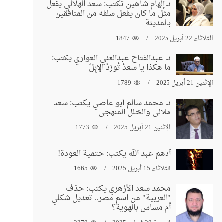
د.إلهام شاهين تكتب: سعد الهلالي يفعل
مثل ما كان يفعل سلفه من المنافقين
بالمدينة
الثلاثاء 22 أبريل 2025
1847
د. عبدالفتاح عبدالغني العواري يكتب:
ما هكذا يا سعدُ تُورَدُ الإبِلُ
الإثنين 21 أبريل 2025
1789
د. محمد سالم أبو عاصي يكتب: سعد
هلالي والخلل المنهجي
الإثنين 21 أبريل 2025
1773
أدهم عبد الله يكتب: حتمية العودة!
الثلاثاء 15 أبريل 2025
1665
محمد سعد الأزهري يكتب: حذف
"العربية" من اسم مصر.. تعديل شكلي
أم مساس بالهوية؟