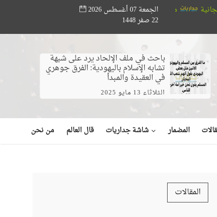
الجمعة 07 أغسطس 2026
ؤسسة أبو حته تدعم المواهب القرآنية.. ختام مسابقة «أصوات من السماء» ب
22 صفر 1448
ديو)
باحث في ملف الإلحاد يرد على شبهة
تشابه الإسلام باليهودية: الفرق جوهري
في العقيدة والمبدأ
الثلاثاء 13 مايو 2025
شاشة جداريات
الات
المضمار
قال العالم
من نحن
المقالات