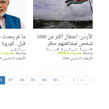
الأردن: اعتقال أكثر من 1600
ما لم يحدث ف
حسام عقل ينتصر للشيخ 
شخص لمخالفتهم حظر
وتراثه العلمي في برنامج "
مدرسة "محمود شاكر"
التجول لمواجهة كورونا
بمنازلهم
بواسطة
جداريات AHMED
بواسطة
جداريات 2
عرض للتعتيم من بعض
الأربعاء 25 مارس 2020
الأربعاء 25 مارس 2020
تغريبية واللادينية
88
387
386
385
384
383
...
2
1
‹