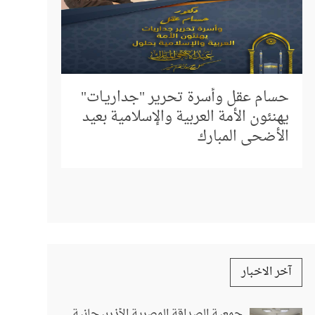
إلى كل م
المباشر 
حسام عقل وأسرة تحرير "جداريـات"
استفسار
يهنئون الأمة العربية والإسلامية بعيد
الأضحى المبارك
آخر الاخبار
جمعية الصداقة المصرية الأذربيجانية