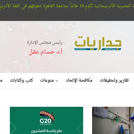
ة لتفوقهم في اللغة الأذربيجانية
م
دين
أفلا تبصرون.. حيتان الأوركا تُعلن عن بديع صنع الله في البحر (في
رئيس مجلس الإدارة
أ.د حسـام عقـل
منوعات
تقارير وتحقيقات
مكافحة الإلحاد
كتب وكتابات
مق