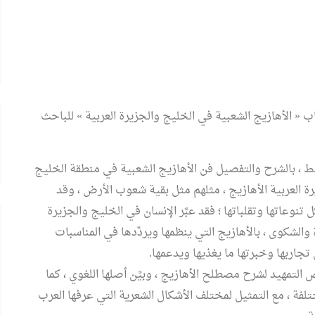
« الأهازيج الشعبية في الخليج والجزيرة العربية » للباحث
صفحة من القطع المتوسط ، بالشرح والتفصيل فن الأهازيج الشعبية في منطقة الخليج
ة العربية الأهازيج ، مثلهم مثل بقية شعوب الأرض ، وقد
تنوعاتها وتقلباتها ؛ فقد عبَّر الإنسان في الخليج والجزيرة
الشكوى ، بالأهازيج التي ينظمها ويردِّدها في المناسبات
تجاربها وخبرتها ما يغذيها ويدعمها.
التمهيد لشرح مصطلح الأهازيج ، وبيَّن أصلها اللغوي ، كما
فة ، مع التمثيل لمختلف الأشكال الشعرية التي عرفها العرب