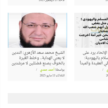
الأحد 21 ديسمبر 2025
لإلحاد يرد على
الشيخ محمد سعد الأزهري: التدين
لام باليهودية:
لا يعني الهداية.. وخلط الغيرة
 العقيدة والمبدأ
بالخوف يصنع مُضللين لا مرشدين
بواسطة
أحمد حمدي
الثلاثاء 13 مايو 2025