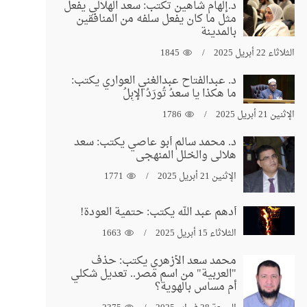
د.إلهام شاهين تكتب: سعد الهلالي يفعل
مثل ما كان يفعل سلفه من المنافقين
بالمدينة
الثلاثاء 22 أبريل 2025
1845
د. عبدالفتاح عبدالغني العواري يكتب:
ما هكذا يا سعدُ تُورَدُ الإبِلُ
الإثنين 21 أبريل 2025
1786
د. محمد سالم أبو عاصي يكتب: سعد
هلالي والخلل المنهجي
الإثنين 21 أبريل 2025
1771
أدهم عبد الله يكتب: حتمية العودة!
الثلاثاء 15 أبريل 2025
1663
محمد سعد الأزهري يكتب: حذف
"العربية" من اسم مصر.. تعديل شكلي
أم مساس بالهوية؟