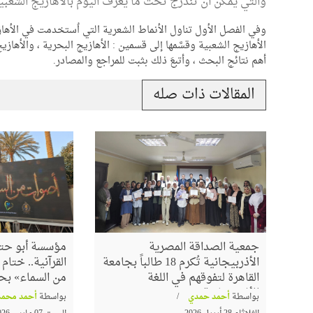
والتي يمكن أن تندرج تحت ما يُعرف اليوم بالأهازيج الشعبي
وفي الفصل الأول تناول الأنماط الشعرية التي اُستخدمت في الأهازي
الأهازيج الشعبية وقسَّمها إلى قسمين : الأهازيج البحرية ، والأهاز
أهم نتائج البحث ، وأتبعَ ذلك بثبت للمراجع والمصادر.
المقالات ذات صله
حسام عقل ينتصر للشيخ 
وتراثه العلمي في برنامج "
مدرسة "محمود شاكر"
عرض للتعتيم من بعض
تغريبية واللادينية
جمعية الصداقة المصرية
مؤسسة أبو حته
الأذربيجانية تُكرم 18 طالباً بجامعة
القرآنية.. ختا
القاهرة لتفوقهم في اللغة
من السماء» بح
الأذربيجانية
بواسطة
أحمد حمدي
بواسطة
أحمد محمد