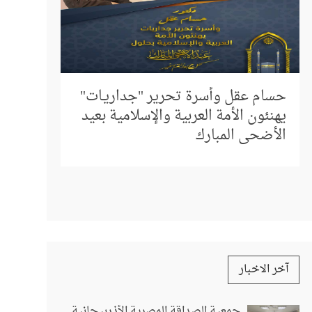
إلى كل م
المباشر 
حسام عقل وأسرة تحرير "جداريـات"
استفسار
يهنئون الأمة العربية والإسلامية بعيد
الأضحى المبارك
آخر الاخبار
جمعية الصداقة المصرية الأذربيجانية