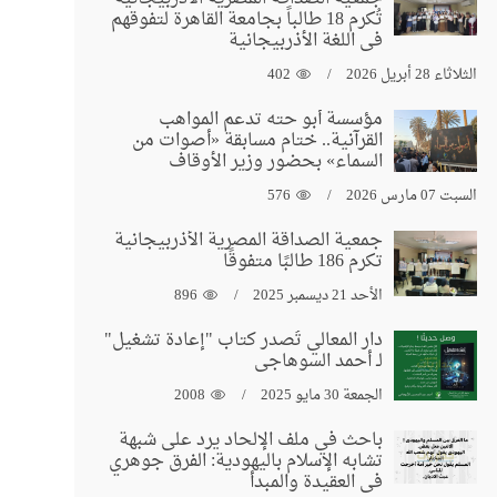
تُكرم 18 طالباً بجامعة القاهرة لتفوقهم
في اللغة الأذربيجانية
الثلاثاء 28 أبريل 2026
402
مؤسسة أبو حته تدعم المواهب
القرآنية.. ختام مسابقة «أصوات من
السماء» بحضور وزير الأوقاف
السبت 07 مارس 2026
576
جمعية الصداقة المصرية الأذربيجانية
تكرم 186 طالبًا متفوقًا
الأحد 21 ديسمبر 2025
896
دار المعالي تُصدر كتاب "إعادة تشغيل"
لـ أحمد السوهاجي
الجمعة 30 مايو 2025
2008
باحث في ملف الإلحاد يرد على شبهة
تشابه الإسلام باليهودية: الفرق جوهري
في العقيدة والمبدأ