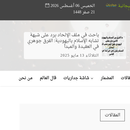
الخميس 06 أغسطس 2026
سسة أبو حته تدعم المواهب القرآنية.. ختام مسابقة «أصوات من السماء» بح
21 صفر 1448
يو)
باحث في ملف الإلحاد يرد على شبهة
تشابه الإسلام باليهودية: الفرق جوهري
في العقيدة والمبدأ
الثلاثاء 13 مايو 2025
شاشة جداريات
الات
المضمار
قال العالم
من نحن
المقالات