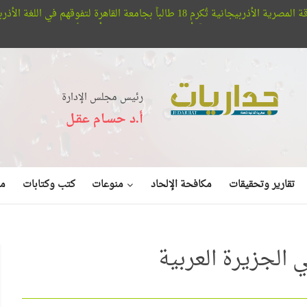
لتفوقهم في اللغة الأذربيجانية
مؤ
دين
أفلا تبصرون.. حيتان الأوركا تُعلن عن بديع صنع الله في البحر (فيد
رئيس مجلس الإدارة
أ.د حسـام عقـل
منوعات
تقارير وتحقيقات
مكافحة الإلحاد
كتب وكتابات
مق
 الجزيرة العربية