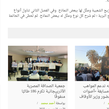
ة.
ج الشعبية ومثَّل لها ببعض النماذج. وفي الفصل الثاني تناول أنواع
يج البرية ؛ ثم شرح كل نوع ومثَّل له ببعض النماذج. ثم لخصَّ في الخاتمة
الشعراوي
البرواز"
جداريات ينظم ندوة لمناقشة كتاب
"حوار جديد مع الفكر الإلحادي"
 تدعم المواهب
جمعية الصداقة المصرية
م مسابقة «أصوات
الأذربيجانية تكرم 186 طالبًا
ضور وزير الأوقاف
متفوقًا
بواسطة
أحمد محمد