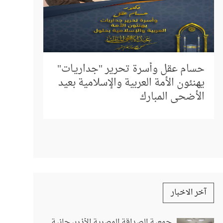
إلى كل م
المباشر 
حسام عقل وأسرة تحرير "جداريـات"
استفسار
يهنئون الأمة العربية والإسلامية بعيد
الأضحى المبارك
آخر الاخبار
جمعية الصداقة المصرية الأذربيجانية