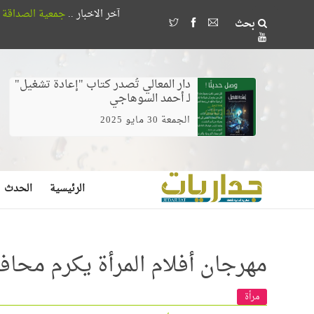
آخر الاخبار ..
جمعية الصداقة المصرية الأذربيجانية تُكرم 18 طالباً بجامعة القاهرة لتفوقهم ف
بحث
وخلط الغيرة بالخوف يصنع مُضللين لا مرشدين
دار المعالي تُصدر كتاب "إعادة تشغيل"
لـ أحمد السوهاجي
الجمعة 30 مايو 2025
الرئيسية
الحدث
مهرجان أفلام المرأة يكرم محا
مرأة