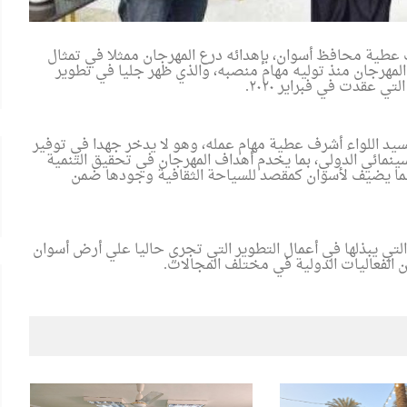
رف عطية محافظ أسوان، بإهدائه درع المهرجان ممثلا في تمثال
 المهرجان منذ توليه مهام منصبه، والذي ظهر جليا في تطوير
تي عقدت في فبراير ٢٠٢٠
.
السيد اللواء أشرف عطية مهام عمله، وهو لا يدخر جهدا في توفير
ينمائي الدولي، بما يخدم أهداف المهرجان في تحقيق التنمية
بما يضيف لأسوان كمقصد للسياحة الثقافية وجودها ضمن
لتي يبذلها في أعمال التطوير التي تجري حاليا علي أرض أسوان
ن الفعاليات الدولية في مختلف المجالات
.