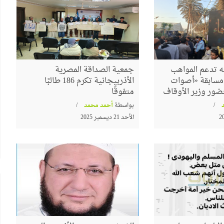
 تدعم المواهب
جمعية الصداقة المصرية
الشعراوي
م مسابقة «أصوات
الأذربيجانية تكرم 186 طالبًا
البرواز"
ضور وزير الأوقاف
متفوقًا
بواسطة
أحمد محمد
جداريات ينظم ندوة لمناقشة كتاب
الأحد 21 ديسمبر 2025
"حوار جديد مع الفكر الإلحادي"