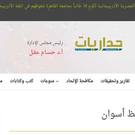
ي اللغة الأذربيجانية
مؤسسة
أفلا تبصرون.. حيتان الأوركا تُعلن عن بديع صنع الله في البحر (فيديو)
رئيس مجلس الإدارة
أ.د حسـام عقـل
منوعات
تقارير وتحقيقات
مكافحة الإلحاد
كتب وكتابات
مق
فظ أسوان