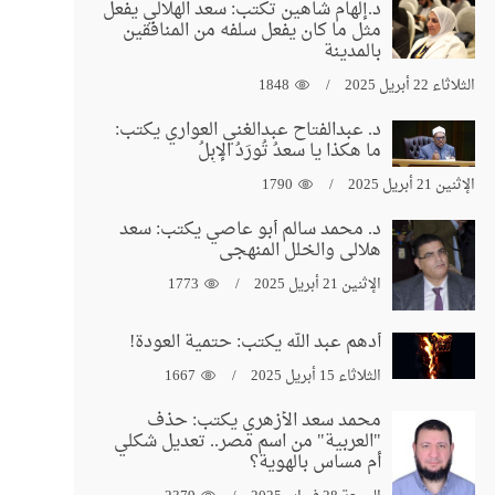
د.إلهام شاهين تكتب: سعد الهلالي يفعل
مثل ما كان يفعل سلفه من المنافقين
بالمدينة
الثلاثاء 22 أبريل 2025
1848
د. عبدالفتاح عبدالغني العواري يكتب:
ما هكذا يا سعدُ تُورَدُ الإبِلُ
الإثنين 21 أبريل 2025
1790
د. محمد سالم أبو عاصي يكتب: سعد
هلالي والخلل المنهجي
الإثنين 21 أبريل 2025
1773
أدهم عبد الله يكتب: حتمية العودة!
الثلاثاء 15 أبريل 2025
1667
محمد سعد الأزهري يكتب: حذف
"العربية" من اسم مصر.. تعديل شكلي
أم مساس بالهوية؟