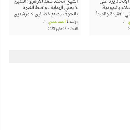
لإلحاد يرد على
الشيخ محمد سعد الأزهري: التدين
لام باليهودية:
لا يعني الهداية.. وخلط الغيرة
 العقيدة والمبدأ
بالخوف يصنع مُضللين لا مرشدين
بواسطة
أحمد حمدي
الثلاثاء 13 مايو 2025