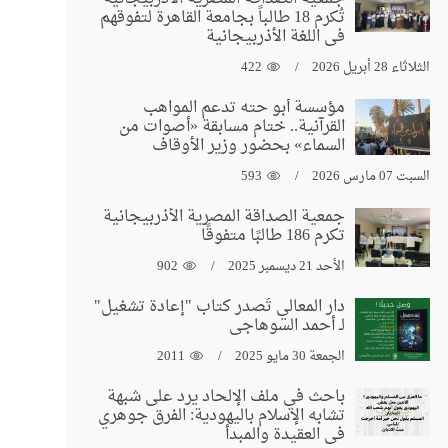
تُكرم 18 طالباً بجامعة القاهرة لتفوقهم
في اللغة الأذربيجانية
الثلاثاء 28 أبريل 2026
422
مؤسسة أبو حته تدعم المواهب
القرآنية.. ختام مسابقة «أصوات من
السماء» بحضور وزير الأوقاف
السبت 07 مارس 2026
593
جمعية الصداقة المصرية الأذربيجانية
تكرم 186 طالبًا متفوقًا
الأحد 21 ديسمبر 2025
902
دار المعالي تُصدر كتاب "إعادة تشغيل"
لـ أحمد السوهاجي
الجمعة 30 مايو 2025
2011
باحث في ملف الإلحاد يرد على شبهة
تشابه الإسلام باليهودية: الفرق جوهري
في العقيدة والمبدأ