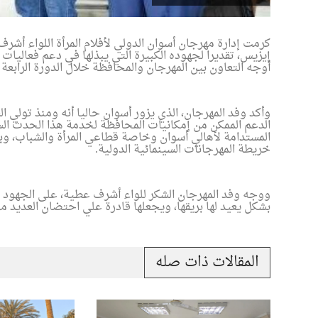
كرمت إدارة مهرجان أسوان الدولي لأفلام المرأة اللواء أش
إيزيس، تقديرا لجهوده الكبيرة التي يبذلها في دعم فعاليات
أوجه التعاون بين المهرجان والمحافظة خلال الدورة الرابعة ال
وأكد وفد المهرجان، الذي يزور أسوان حاليا أنه ومنذ تولي 
الدعم الممكن من إمكانيات المحافظة لخدمة هذا الحدث الس
المستدامة لأهالي أسوان وخاصة قطاعي المرأة والشباب، و
خريطة المهرجانات السينمائية الدولية
.
ووجه وفد المهرجان الشكر للواء أشرف عطية، على الجهود ا
بشكل يعيد لها بريقها، ويجعلها قادرة علي احتضان العديد م
المقالات ذات صله