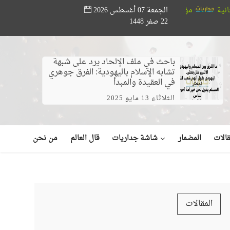
الجمعة 07 أغسطس 2026
 أبو حته تدعم المواهب القرآنية.. ختام مسابقة «أصوات من السماء» بحضور
22 صفر 1448
باحث في ملف الإلحاد يرد على شبهة
تشابه الإسلام باليهودية: الفرق جوهري
في العقيدة والمبدأ
الثلاثاء 13 مايو 2025
شاشة جداريات
الات
المضمار
قال العالم
من نحن
المقالات