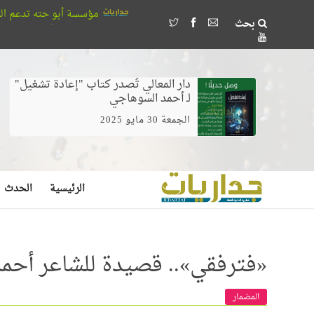
مؤسسة أبو حته تدعم المواهب القرآنية.. خ
بحث
علن عن بديع صنع الله في البحر (فيديو)
دار المعالي تُصدر كتاب "إعادة تشغيل"
لـ أحمد السوهاجي
الجمعة 30 مايو 2025
الرئيسية
الحدث
«فترفقي».. قصيدة للشاعر أحم
المضمار