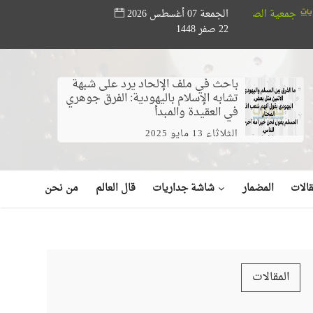
الجمعة 07 أغسطس 2026
 الأذربيجانية تكرم 186 طالبًا متفوقًا
دار المعالي تُصدر كتاب 
22 صفر 1448
باحث في ملف الإلحاد يرد على شبهة
تشابه الإسلام باليهودية: الفرق جوهري
في العقيدة والمبدأ
الثلاثاء 13 مايو 2025
شاشة جداريات
الات
المضمار
قال العالم
من نحن
المقالات