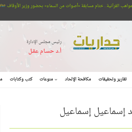
تام مسابقة «أصوات من السماء» بحضور وزير الأوقاف
جمعية الصداقة المصرية
رئيس مجلس الإدارة
أ.د حسـام عقـل
منوعات
تقارير وتحقيقات
مكافحة الإلحاد
كتب وكتابات
مق
د إسماعيل إسماعيل