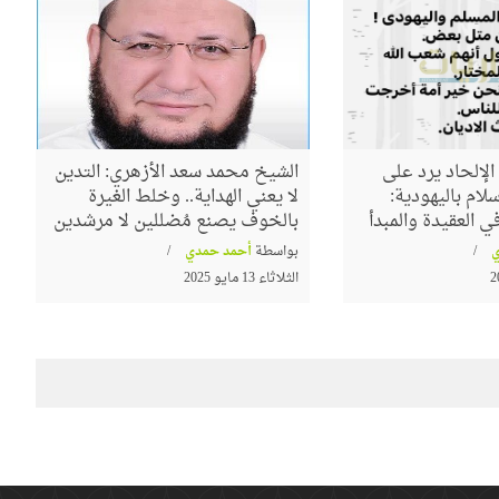
لإلحاد يرد على
الشيخ محمد سعد الأزهري: التدين
لام باليهودية:
لا يعني الهداية.. وخلط الغيرة
 العقيدة والمبدأ
بالخوف يصنع مُضللين لا مرشدين
بواسطة
أحمد حمدي
الثلاثاء 13 مايو 2025