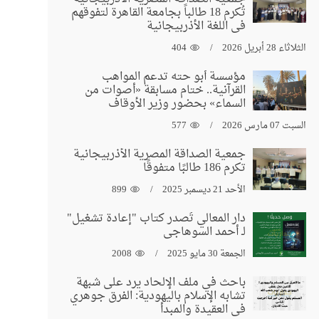
تُكرم 18 طالباً بجامعة القاهرة لتفوقهم
في اللغة الأذربيجانية
الثلاثاء 28 أبريل 2026
404
مؤسسة أبو حته تدعم المواهب
القرآنية.. ختام مسابقة «أصوات من
السماء» بحضور وزير الأوقاف
السبت 07 مارس 2026
577
جمعية الصداقة المصرية الأذربيجانية
تكرم 186 طالبًا متفوقًا
الأحد 21 ديسمبر 2025
899
دار المعالي تُصدر كتاب "إعادة تشغيل"
لـ أحمد السوهاجي
الجمعة 30 مايو 2025
2008
باحث في ملف الإلحاد يرد على شبهة
تشابه الإسلام باليهودية: الفرق جوهري
في العقيدة والمبدأ