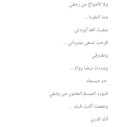
ولا الأمواجُ من رجفي
منذ التقينا ...
سقيتُ القدَ أوردتي
فرحتِ تسعى بشرياني ...
وتغترفي
ومددتُ نبضا رواءً ...
حد مبسمك
فتورد المبسمُ المفتون من رشفي
وهممتُ أكتبُ فيكِ ..
أنك قدري