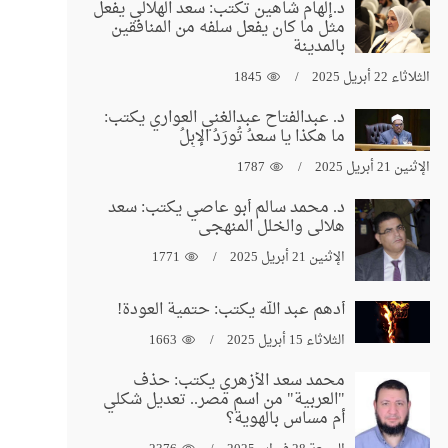
د.إلهام شاهين تكتب: سعد الهلالي يفعل
مثل ما كان يفعل سلفه من المنافقين
بالمدينة
الثلاثاء 22 أبريل 2025
1845
د. عبدالفتاح عبدالغني العواري يكتب:
ما هكذا يا سعدُ تُورَدُ الإبِلُ
الإثنين 21 أبريل 2025
1787
د. محمد سالم أبو عاصي يكتب: سعد
هلالي والخلل المنهجي
الإثنين 21 أبريل 2025
1771
أدهم عبد الله يكتب: حتمية العودة!
الثلاثاء 15 أبريل 2025
1663
محمد سعد الأزهري يكتب: حذف
"العربية" من اسم مصر.. تعديل شكلي
أم مساس بالهوية؟