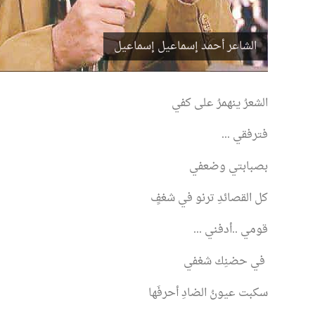
الشاعر أحمد إسماعيل إسماعيل
الشعرُ ينهمرُ على كفي
فترفقي ...
بصبابتي وضعفي
كل القصائدِ ترنو في شغفٍ
قومي ..أدفني ...
في حضنِك شغفي
سكبت عيونُ الضادِ أحرفَها