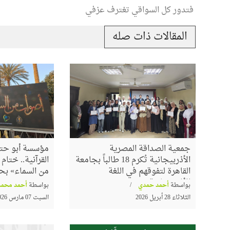
فتدور كل السواقي تغترف عزفي
المقالات ذات صله
جمعية الصداقة المصرية
مؤسسة أبو حته
الأذربيجانية تُكرم 18 طالباً بجامعة
القرآنية.. ختا
القاهرة لتفوقهم في اللغة
من السماء» بح
الأذربيجانية
بواسطة
أحمد حمدي
بواسطة
أحمد محمد
الثلاثاء 28 أبريل 2026
السبت 07 مارس 2026