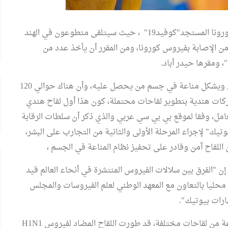
تستعد الهند الآن للإعلان عن نجاح لقاح لمكافحة فيروس كورونا المستجد"كوفيد19" ، حيث سيتلقى متطوعون في الهند
ن الإصابة بفيروس كورونا، ومن المقرر أن يأخذ عدد من
 ومقرها حيدر أباد.
وتبين من التجارب التي أجريت على حيوانات أن اللقاح آمن ويشكل مناعة في جسم من يحصل عليه، وأن هناك حوالي 120
ركات هندية بتطوير لقاحات محتملة، كون هذا أول لقاح هندي
مل، وفقا لموقع بي بي سي عربي والذي ذكر أن سلطات الرقابة
يك" لإجراء المرحلة الأولى والثانية من التجارب على البشر،
اللقاح آمن وقادر على تحفيز نظام المناعة في الجسم ،
 "الفرق بين سلالات الفيروس المنتشرة في أنحاء العالم قيد
ر محليا بالتعاون مع المعهد الوطني لعلم الفيروسات والمجلس
ارات بيوتيك".
رعة من لقاحات مختلفة، قد طورت اللقاح المضاد لفيروس
H1N1