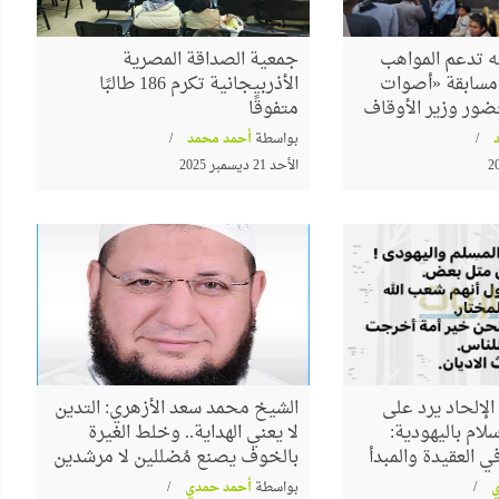
 تدعم المواهب
جمعية الصداقة المصرية
م مسابقة «أصوات
الأذربيجانية تكرم 186 طالبًا
ضور وزير الأوقاف
متفوقًا
بواسطة
أحمد محمد
الأحد 21 ديسمبر 2025
لإلحاد يرد على
الشيخ محمد سعد الأزهري: التدين
لام باليهودية:
لا يعني الهداية.. وخلط الغيرة
 العقيدة والمبدأ
بالخوف يصنع مُضللين لا مرشدين
بواسطة
أحمد حمدي