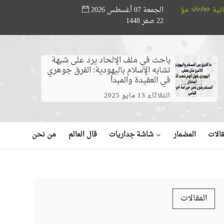
الجمعة 07 أغسطس 2026
 أبو حته تدعم المواهب القرآنية.. ختام مسابقة «أصوات من السماء» بحضور
22 صفر 1448
باحث في ملف الإلحاد يرد على شبهة
تشابه الإسلام باليهودية: الفرق جوهري
في العقيدة والمبدأ
الثلاثاء 13 مايو 2025
شاشة جداريات
الات
المضمار
قال العالم
من نحن
المقالات