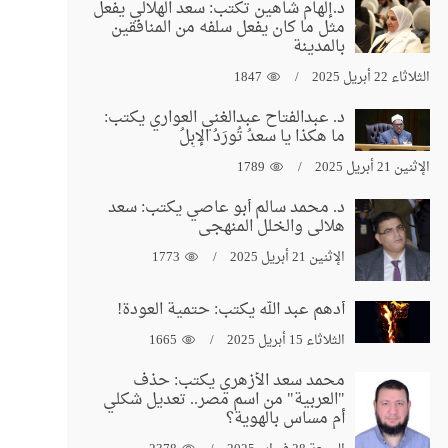
د.إلهام شاهين تكتب: سعد الهلالي يفعل
مثل ما كان يفعل سلفه من المنافقين
بالمدينة
الثلاثاء 22 أبريل 2025
1847
د. عبدالفتاح عبدالغني العواري يكتب:
ما هكذا يا سعدُ تُورَدُ الإبِلُ
الإثنين 21 أبريل 2025
1789
د. محمد سالم أبو عاصي يكتب: سعد
هلالي والخلل المنهجي
الإثنين 21 أبريل 2025
1773
أدهم عبد الله يكتب: حتمية العودة!
الثلاثاء 15 أبريل 2025
1665
محمد سعد الأزهري يكتب: حذف
"العربية" من اسم مصر.. تعديل شكلي
أم مساس بالهوية؟