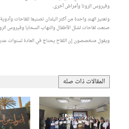
وفيروس الروتا وأمراض أخرى.
وتعتبر الهند واحدة من أكثر البلدان تصنيعا للقاحات وأدو
صنعت لقاحات لشلل الأطفال والتهاب السحايا وفيروس الروتا
ويقول متخصصون إن اللقاح يحتاج في العادة لسنوات عديدة
حسام عقل ينتصر للشيخ 
وتراثه العلمي في برنامج "
مدرسة "محمود شاكر"
عرض للتعتيم من بعض
تغريبية واللادينية
المقالات ذات صله