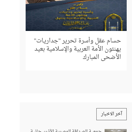
إلى كل م
المباشر 
حسام عقل وأسرة تحرير "جداريـات"
استفسار
يهنئون الأمة العربية والإسلامية بعيد
الأضحى المبارك
آخر الاخبار
جمعية الصداقة المصرية الأذربيجانية