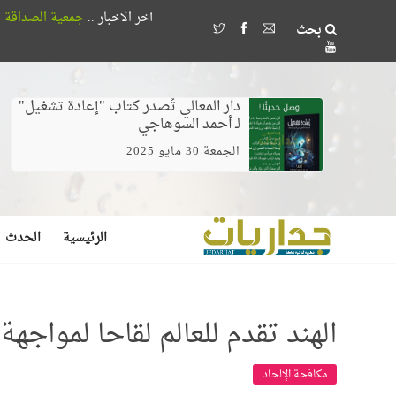
آخر الاخبار ..
جمعية الصداقة المصرية الأذربيجانية تُكرم 18 طالباً بجامعة القاهرة لتفوقهم ف
بحث
وخلط الغيرة بالخوف يصنع مُضللين لا مرشدين
دار المعالي تُصدر كتاب "إعادة تشغيل"
لـ أحمد السوهاجي
الجمعة 30 مايو 2025
الرئيسية
الحدث
الهند تقدم للعالم لقاحا لمواجه
مكافحة الإلحاد