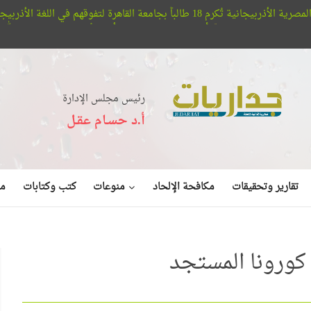
ي اللغة الأذربيجانية
مؤسسة
أفلا تبصرون.. حيتان الأوركا تُعلن عن بديع صنع الله في البحر (فيديو)
رئيس مجلس الإدارة
أ.د حسـام عقـل
منوعات
تقارير وتحقيقات
مكافحة الإلحاد
كتب وكتابات
مق
ة كورونا المستجد