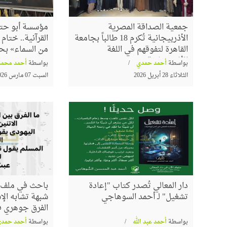
جمعية الصداقة المصرية
مؤسسة أبو حته
الأذربيجانية تُكرم 18 طالباً بجامعة
القرآنية.. ختا
القاهرة لتفوقهم في اللغة
من السماء» بح
الأذربيجانية
بواسطة
أحمد حمدي
بواسطة
أحمد محمد
الثلاثاء 28 أبريل 2026
السبت 07 مارس 2026
دار المعالي تُصدر كتاب "إعادة
باحث في ملف ا
تشغيل" لـ أحمد السوهاجي
شبهة تشابه الإس
الفرق جوهري في
بواسطة
أحمد عبد الله
بواسطة
أحمد حمدي