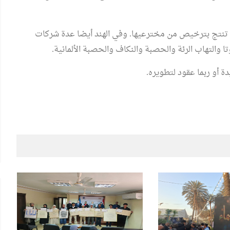
ية تنتج بترخيص من مخترعيها. وفي الهند أيضا عدة شركات
 والتهاب الرئة والحصبة والنكاف والحصبة الألمانية.
 أو ربما عقود لتطويره.
الشعراوي
البرواز"
جداريات ينظم ندوة لمناقشة كتاب
"حوار جديد مع الفكر الإلحادي"