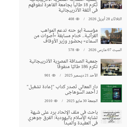
تُكرم 18 طالباً بجامعة القاهرة لتفوقهم
في اللغة الأذربيجانية
الثلاثاء 28 أبريل 2026
408
مؤسسة أبو حته تدعم المواهب
القرآنية.. ختام مسابقة «أصوات من
السماء» بحضور وزير الأوقاف
السبت 07 مارس 2026
578
جمعية الصداقة المصرية الأذربيجانية
تكرم 186 طالبًا متفوقًا
الأحد 21 ديسمبر 2025
901
دار المعالي تُصدر كتاب "إعادة تشغيل"
لـ أحمد السوهاجي
الجمعة 30 مايو 2025
2010
باحث في ملف الإلحاد يرد على شبهة
تشابه الإسلام باليهودية: الفرق جوهري
في العقيدة والمبدأ