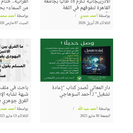
الأذربيجانية تُكرم 18 طالباً بجامعة
القرآنية.. ختا
القاهرة لتفوقهم في اللغة
من السماء» بح
الأذربيجانية
بواسطة
أحمد حمدي
بواسطة
أحمد محمد
الثلاثاء 28 أبريل 2026
السبت 07 مارس 2026
حسام عقل ينتصر للشيخ 
وتراثه العلمي في برنامج "
مدرسة "محمود شاكر"
عرض للتعتيم من بعض
تغريبية واللادينية
دار المعالي تُصدر كتاب "إعادة
باحث في ملف ا
تشغيل" لـ أحمد السوهاجي
شبهة تشابه الإس
الفرق جوهري في
بواسطة
أحمد عبد الله
بواسطة
أحمد حمدي
الجمعة 30 مايو 2025
الثلاثاء 13 مايو 2025