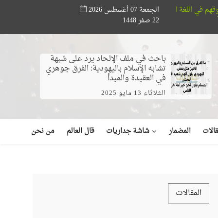
الجمعة 07 أغسطس 2026
مؤسسة أبو حته تدعم المواهب القرآنية.. ختام مسابقة «أص
22 صفر 1448
 الله في البحر (فيديو)
باحث في ملف الإلحاد يرد على شبهة
تشابه الإسلام باليهودية: الفرق جوهري
في العقيدة والمبدأ
الثلاثاء 13 مايو 2025
شاشة جداريات
الات
المضمار
قال العالم
من نحن
المقالات