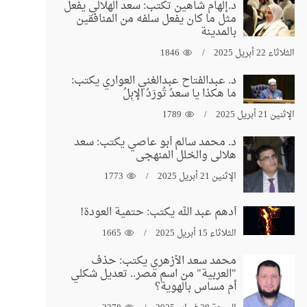
د.إلهام شاهين تكتب: سعد الهلالي يفعل
مثل ما كان يفعل سلفه من المنافقين
بالمدينة
الثلاثاء 22 أبريل 2025
1846
د. عبدالفتاح عبدالغني العواري يكتب:
ما هكذا يا سعدُ تُورَدُ الإبِلُ
الإثنين 21 أبريل 2025
1789
د. محمد سالم أبو عاصي يكتب: سعد
هلالي والخلل المنهجي
الإثنين 21 أبريل 2025
1773
أدهم عبد الله يكتب: حتمية العودة!
الثلاثاء 15 أبريل 2025
1665
محمد سعد الأزهري يكتب: حذف
"العربية" من اسم مصر.. تعديل شكلي
أم مساس بالهوية؟