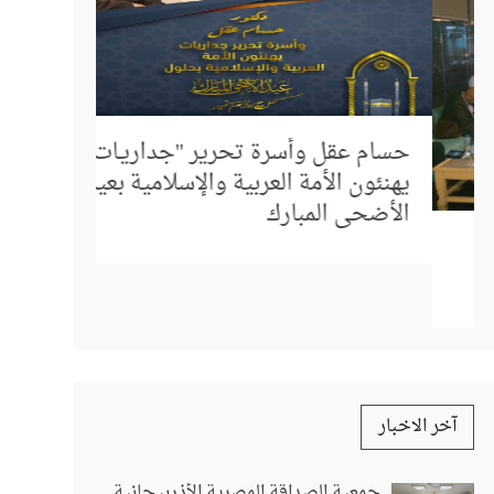
إلى كل م
المباشر 
حسام عقل وأسرة تحرير "جداريـات"
استفسار
يهنئون الأمة العربية والإسلامية بعيد
الأضحى المبارك
آخر الاخبار
جمعية الصداقة المصرية الأذربيجانية