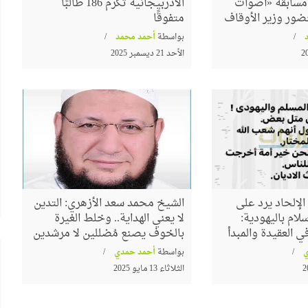
م مسابقة «أصوات
الأذربيجانية تكرم 186 طالبًا
ضور وزير الأوقاف
متفوقًا
بواسطة
أحمد محمد
الأحد 21 ديسمبر 2025
الشعراوي
البرواز"
جداريات ينظم ندوة لمناقشة كتاب
"حوار جديد مع الفكر الإلحادي"
لإلحاد يرد على
الشيخ محمد سعد الأزهري: التدين
لام باليهودية:
لا يعني الهداية.. وخلط الغيرة
 العقيدة والمبدأ
بالخوف يصنع مُضللين لا مرشدين
بواسطة
أحمد حمدي
الثلاثاء 13 مايو 2025