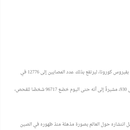
أعلنت وزارة الصحة الإندونيسية تسجيل 338 إصابة جديدة بفيروس كورونا، ليرتفع بذلك عدد المصابين إلى 12776 في
وأضافت الوزارة أنها سجّلت 35 وفاة ليرتفع عدد الوفيات إلى 930، مشيرةً إلى أنه حتى اليوم خضع 96717 شخصًا للفحص،
 انتشاره حول العالم بصورة مذهلة منذ ظهوره في الصين