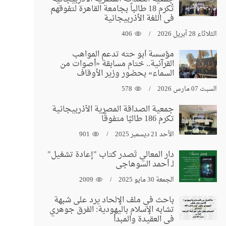
تُكرم 18 طالباً بجامعة القاهرة لتفوقهم
في اللغة الأذربيجانية
الثلاثاء 28 أبريل 2026
406
مؤسسة أبو حته تدعم المواهب
القرآنية.. ختام مسابقة «أصوات من
السماء» بحضور وزير الأوقاف
السبت 07 مارس 2026
578
جمعية الصداقة المصرية الأذربيجانية
تكرم 186 طالبًا متفوقًا
الأحد 21 ديسمبر 2025
901
دار المعالي تُصدر كتاب "إعادة تشغيل"
لـ أحمد السوهاجي
الجمعة 30 مايو 2025
2009
باحث في ملف الإلحاد يرد على شبهة
تشابه الإسلام باليهودية: الفرق جوهري
في العقيدة والمبدأ