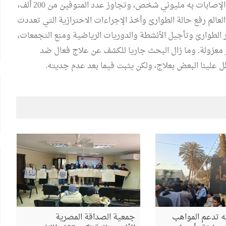
أواخر العام المنقضي، لينشر حالة من الرعب بعد تجاوز عدد الإصابات به مليوني شخص، وتجاوز عدد المتوفين من 200 ألف،
لعالم رفع حالة الطوارئ وأخذ الإجراءات الاحترازية التي تعددت
 الطوارئ وتأجيل الأنشطة والدوريات الرياضية ومنع التجمعات،
زر معزولة. وما زال البحث جاريا للكشف عن علاج فعال ضد
علينا البعض بعلاج، ولكن يثبت فيما بعد عدم جديته.
 تدعم المواهب
جمعية الصداقة المصرية