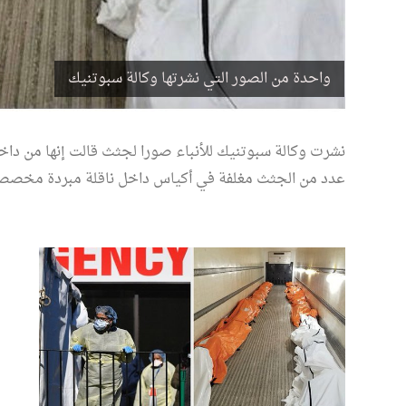
واحدة من الصور التي نشرتها وكالة سبوتنيك
حسام عقل ينتصر للشيخ 
نشرت وكالة سبوتنيك للأنباء صورا لجثث قالت إنها من داخ
وتراثه العلمي في برنامج "
مدرسة "محمود شاكر"
عدد من الجثث مغلفة في أكياس داخل ناقلة مبردة مخصصة 
عرض للتعتيم من بعض
تغريبية واللادينية