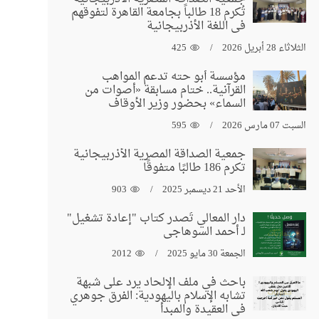
تُكرم 18 طالباً بجامعة القاهرة لتفوقهم
في اللغة الأذربيجانية
الثلاثاء 28 أبريل 2026
425
مؤسسة أبو حته تدعم المواهب
القرآنية.. ختام مسابقة «أصوات من
السماء» بحضور وزير الأوقاف
السبت 07 مارس 2026
595
جمعية الصداقة المصرية الأذربيجانية
تكرم 186 طالبًا متفوقًا
الأحد 21 ديسمبر 2025
903
دار المعالي تُصدر كتاب "إعادة تشغيل"
لـ أحمد السوهاجي
الجمعة 30 مايو 2025
2012
باحث في ملف الإلحاد يرد على شبهة
تشابه الإسلام باليهودية: الفرق جوهري
في العقيدة والمبدأ