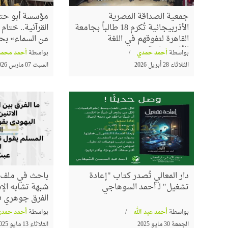
جمعية الصداقة المصرية
مؤسسة أبو حته
الأذربيجانية تُكرم 18 طالباً بجامعة
القرآنية.. ختا
القاهرة لتفوقهم في اللغة
من السماء» بح
الأذربيجانية
بواسطة
أحمد حمدي
بواسطة
أحمد محمد
الثلاثاء 28 أبريل 2026
السبت 07 مارس 2026
دار المعالي تُصدر كتاب "إعادة
باحث في ملف ا
تشغيل" لـ أحمد السوهاجي
شبهة تشابه الإس
الفرق جوهري في
بواسطة
أحمد عبد الله
بواسطة
أحمد حمدي
الجمعة 30 مايو 2025
الثلاثاء 13 مايو 2025