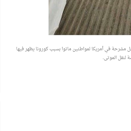
الشعراوي
ل مشرحة في أمريكا لمواطنين ماتوا بسبب كورونا يظهر فيها
البرواز"
لنقل الموتى.
جداريات ينظم ندوة لمناقشة كتاب
"حوار جديد مع الفكر الإلحادي"