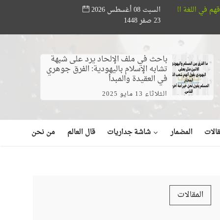
السبت 08 أغسطس 2026
مؤسسة أبو حته تدعم المواهب القرآنية.. ختام مسابقة «أصوات 
23 صفر 1448
 في البحر (فيديو)
باحث في ملف الإلحاد يرد على شبهة
تشابه الإسلام باليهودية: الفرق جوهري
في العقيدة والمبدأ
الثلاثاء 13 مايو 2025
شاشة جداريات
الات
المضمار
قال العالم
من نحن
المقالات