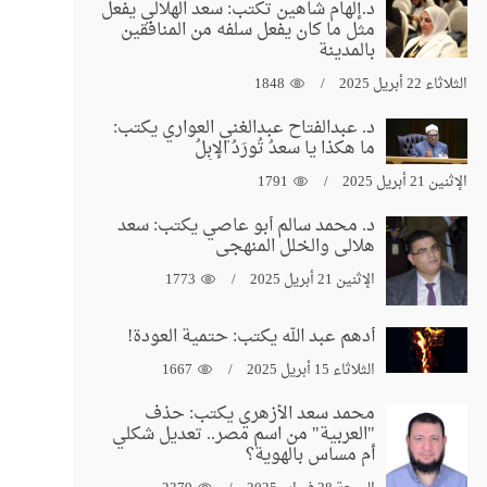
د.إلهام شاهين تكتب: سعد الهلالي يفعل
مثل ما كان يفعل سلفه من المنافقين
بالمدينة
الثلاثاء 22 أبريل 2025
1848
د. عبدالفتاح عبدالغني العواري يكتب:
ما هكذا يا سعدُ تُورَدُ الإبِلُ
الإثنين 21 أبريل 2025
1791
د. محمد سالم أبو عاصي يكتب: سعد
هلالي والخلل المنهجي
الإثنين 21 أبريل 2025
1773
أدهم عبد الله يكتب: حتمية العودة!
الثلاثاء 15 أبريل 2025
1667
محمد سعد الأزهري يكتب: حذف
"العربية" من اسم مصر.. تعديل شكلي
أم مساس بالهوية؟