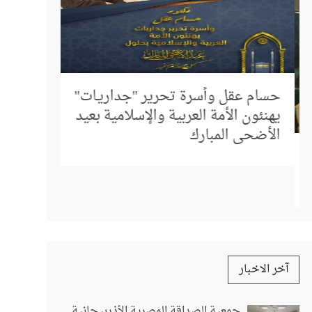
إلى كل م
المباشر 
حسام عقل وأسرة تحرير "جداريـات"
استفسار
يهنئون الأمة العربية والإسلامية بعيد
الأضحى المبارك
آخر الاخبار
جمعية الصداقة المصرية الأذربيجانية