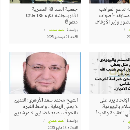
 تدعم المواهب
جمعية الصداقة المصرية
م مسابقة «أصوات
الأذربيجانية تكرم 186 طالبًا
ضور وزير الأوقاف
متفوقًا
بواسطة
أحمد محمد
الأحد 21 ديسمبر 2025
لإلحاد يرد على
الشيخ محمد سعد الأزهري: التدين
لام باليهودية:
لا يعني الهداية.. وخلط الغيرة
 العقيدة والمبدأ
بالخوف يصنع مُضللين لا مرشدين
بواسطة
أحمد حمدي
الثلاثاء 13 مايو 2025