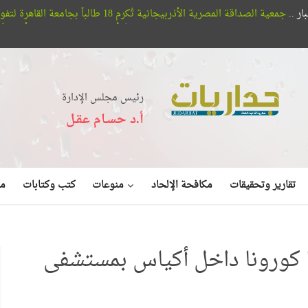
تُكرم 18 طالباً بجامعة القاهرة لتفوقهم في اللغة الأذربيجانية
ضللين لا مرشدين
أفلا تبصرون.. حيتان الأوركا تُعلن عن بديع صنع الله
رئيس مجلس الإدارة
أ.د حسـام عقـل
منوعات
تقارير وتحقيقات
مكافحة الإلحاد
كتب وكتابات
مق
 كورونا داخل أكياس بمستشفى