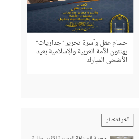
إلى كل م
المباشر 
حسام عقل وأسرة تحرير "جداريـات"
استفسار
يهنئون الأمة العربية والإسلامية بعيد
الأضحى المبارك
آخر الاخبار
جمعية الصداقة المصرية الأذربيجانية