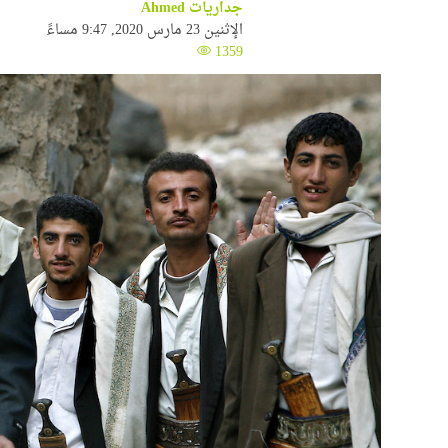
جداريات Ahmed
الإثنين 23 مارس 2020, 9:47 مساءً
1359