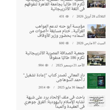
تُكرم 18 طالباً بجامعة القاهرة لتفوقهم
في اللغة الأذربيجانية
الثلاثاء 28 أبريل 2026
431
مؤسسة أبو حته تدعم المواهب
القرآنية.. ختام مسابقة «أصوات من
السماء» بحضور وزير الأوقاف
السبت 07 مارس 2026
600
جمعية الصداقة المصرية الأذربيجانية
تكرم 186 طالبًا متفوقًا
الأحد 21 ديسمبر 2025
904
دار المعالي تُصدر كتاب "إعادة تشغيل"
لـ أحمد السوهاجي
الجمعة 30 مايو 2025
2014
باحث في ملف الإلحاد يرد على شبهة
تشابه الإسلام باليهودية: الفرق جوهري
في العقيدة والمبدأ