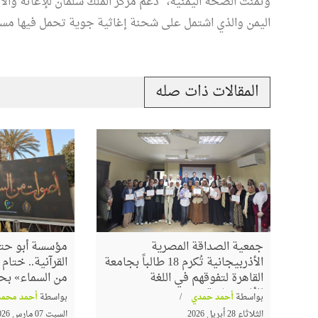
وثمنت الصحة اليمنية، "دعم مركز الملك سلمان للإغاثة وال
اليمن والذي اشتمل على شحنة إغاثية جوية تحمل فيها مسا
المقالات ذات صله
حسام عقل ينتصر للشيخ 
وتراثه العلمي في برنامج "
مدرسة "محمود شاكر"
عرض للتعتيم من بعض
تغريبية واللادينية
جمعية الصداقة المصرية
مؤسسة أبو حته
الأذربيجانية تُكرم 18 طالباً بجامعة
القرآنية.. ختا
القاهرة لتفوقهم في اللغة
من السماء» بح
الأذربيجانية
بواسطة
أحمد حمدي
بواسطة
أحمد محمد
الثلاثاء 28 أبريل 2026
السبت 07 مارس 2026