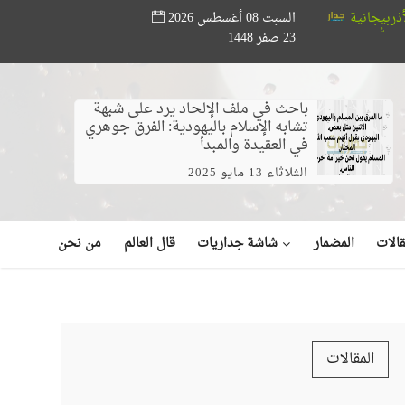
السبت 08 أغسطس 2026
مؤسسة أبو حته تدعم المواهب القرآنية.. ختام مسابقة «أصوات من السماء» 
23 صفر 1448
يديو)
باحث في ملف الإلحاد يرد على شبهة
تشابه الإسلام باليهودية: الفرق جوهري
في العقيدة والمبدأ
الثلاثاء 13 مايو 2025
شاشة جداريات
الات
المضمار
قال العالم
من نحن
المقالات