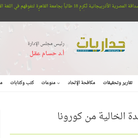
هرة لتفوقهم في اللغة الأذربيجانية
شدين
أفلا تبصرون.. حيتان الأوركا تُعلن عن بديع صنع الله في البحر (ف
رئيس مجلس الإدارة
أ.د حسـام عقـل
منوعات
تقارير وتحقيقات
مكافحة الإلحاد
كتب وكتابات
مق
ة الخالية من كورونا