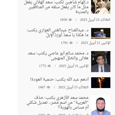
د.إلهام شاهين تكتب: سعد الهلالي يفعل
مثل ما كان يفعل سلفه من المنافقين
بالمدينة
الثلاثاء 22 أبريل 2025
1850
د. عبدالفتاح عبدالغني العواري يكتب:
ما هكذا يا سعدُ تُورَدُ الإبِلُ
الإثنين 21 أبريل 2025
1791
د. محمد سالم أبو عاصي يكتب: سعد
هلالي والخلل المنهجي
الإثنين 21 أبريل 2025
1775
أدهم عبد الله يكتب: حتمية العودة!
الثلاثاء 15 أبريل 2025
1667
محمد سعد الأزهري يكتب: حذف
"العربية" من اسم مصر.. تعديل شكلي
أم مساس بالهوية؟