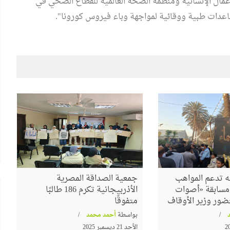
أعمال الإنسانية ومنظمة الصحة العالمية للقطاع الصحي في
عدات طبية ووقائية لمواجهة وباء فيروس كورونا".
الشعراوي
البرواز"
جداريات ينظم ندوة لمناقشة كتاب
"حوار جديد مع الفكر الإلحادي"
 تدعم المواهب
جمعية الصداقة المصرية
م مسابقة «أصوات
الأذربيجانية تكرم 186 طالبًا
ضور وزير الأوقاف
متفوقًا
بواسطة
أحمد محمد
الأحد 21 ديسمبر 2025