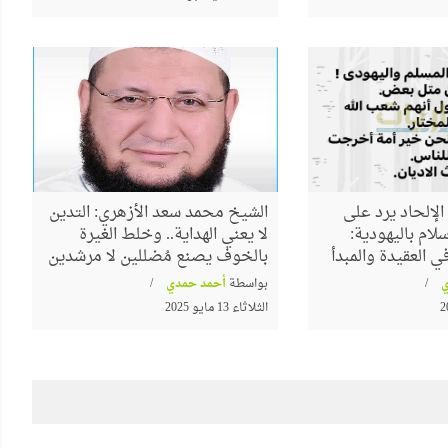
لإلحاد يرد على
الشيخ محمد سعد الأزهري: التدين
لام باليهودية:
لا يعني الهداية.. وخلط الغيرة
 العقيدة والمبدأ
بالخوف يصنع مُضللين لا مرشدين
بواسطة
أحمد حمدي
الثلاثاء 13 مايو 2025