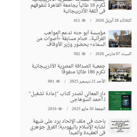
تُكرم 18 طالباً بجامعة القاهرة لتفوقهم
في اللغة الأذربيجانية
الثلاثاء 28 أبريل 2026
411
مؤسسة أبو حته تدعم المواهب
القرآنية.. ختام مسابقة «أصوات من
السماء» بحضور وزير الأوقاف
السبت 07 مارس 2026
582
جمعية الصداقة المصرية الأذربيجانية
تكرم 186 طالبًا متفوقًا
الأحد 21 ديسمبر 2025
901
دار المعالي تُصدر كتاب "إعادة تشغيل"
لـ أحمد السوهاجي
الجمعة 30 مايو 2025
2010
باحث في ملف الإلحاد يرد على شبهة
تشابه الإسلام باليهودية: الفرق جوهري
في العقيدة والمبدأ