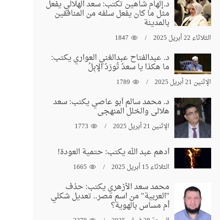
د.إلهام شاهين تكتب: سعد الهلالي يفعل
مثل ما كان يفعل سلفه من المنافقين
بالمدينة
الثلاثاء 22 أبريل 2025
1847
د. عبدالفتاح عبدالغني العواري يكتب:
ما هكذا يا سعدُ تُورَدُ الإبِلُ
الإثنين 21 أبريل 2025
1789
د. محمد سالم أبو عاصي يكتب: سعد
هلالي والخلل المنهجي
الإثنين 21 أبريل 2025
1773
أدهم عبد الله يكتب: حتمية العودة!
الثلاثاء 15 أبريل 2025
1665
محمد سعد الأزهري يكتب: حذف
"العربية" من اسم مصر.. تعديل شكلي
أم مساس بالهوية؟