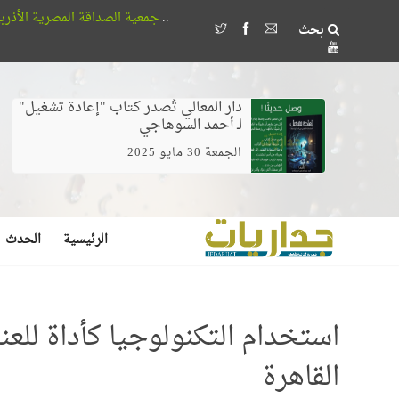
آخر الاخبار ..
جمعية الصداقة المصرية الأذربيجانية تُكرم 18 طالباً بجامعة القاهرة لتفوقهم في اللغة الأذربيجانية
بحث
وخلط الغيرة بالخوف يصنع مُضللين لا مرشدين
أفلا
دار المعالي تُصدر كتاب "إعادة تشغيل"
لـ أحمد السوهاجي
الجمعة 30 مايو 2025
الرئيسية
الحدث
استخدام التكنولوجيا كأداة للع
القاهرة