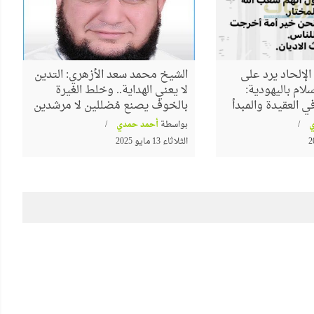
لإلحاد يرد على
الشيخ محمد سعد الأزهري: التدين
لام باليهودية:
لا يعني الهداية.. وخلط الغيرة
 العقيدة والمبدأ
بالخوف يصنع مُضللين لا مرشدين
بواسطة
أحمد حمدي
الثلاثاء 13 مايو 2025