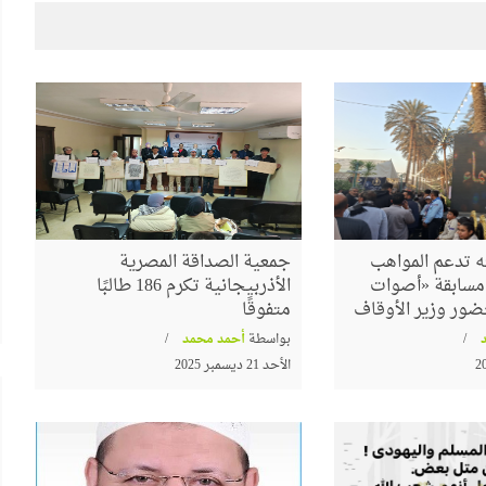
الشعراوي
البرواز"
جداريات ينظم ندوة لمناقشة كتاب
 تدعم المواهب
جمعية الصداقة المصرية
"حوار جديد مع الفكر الإلحادي"
م مسابقة «أصوات
الأذربيجانية تكرم 186 طالبًا
ضور وزير الأوقاف
متفوقًا
بواسطة
أحمد محمد
الأحد 21 ديسمبر 2025