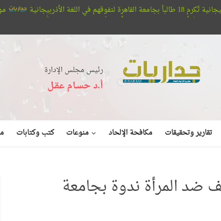
مؤسسة أبو حته ت
 تبصرون.. حيتان الأوركا تُعلن عن بديع صنع الله في البحر (فيديو)
رئيس مجلس الإدارة
أ.د حسـام عقـل
منوعات
تقارير وتحقيقات
مكافحة الإلحاد
كتب وكتابات
مق
نف ضد المرأة ندوة بجامعة