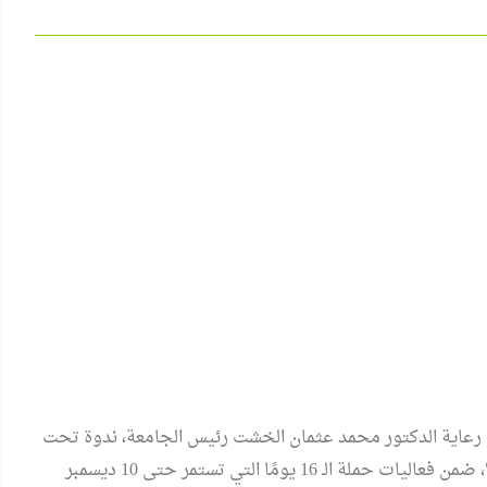
 رعاية الدكتور محمد عثمان الخشت رئيس الجامعة، ندوة تحت
عنوان "استخدام التكنولوجيا في ممارسة العنف ضد المرأة"، ضمن فعاليات حملة الـ 16 يومًا التي تستمر حتى 10 ديسمبر