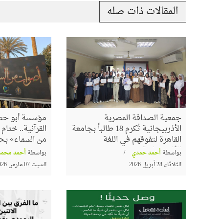
المقالات ذات صله
حسام عقل ينتصر للشيخ 
وتراثه العلمي في برنامج "
مدرسة "محمود شاكر"
عرض للتعتيم من بعض
جمعية الصداقة المصرية
مؤسسة أبو حته
تغريبية واللادينية
الأذربيجانية تُكرم 18 طالباً بجامعة
القرآنية.. ختا
القاهرة لتفوقهم في اللغة
من السماء» بح
الأذربيجانية
بواسطة
أحمد حمدي
بواسطة
أحمد محمد
الثلاثاء 28 أبريل 2026
السبت 07 مارس 2026