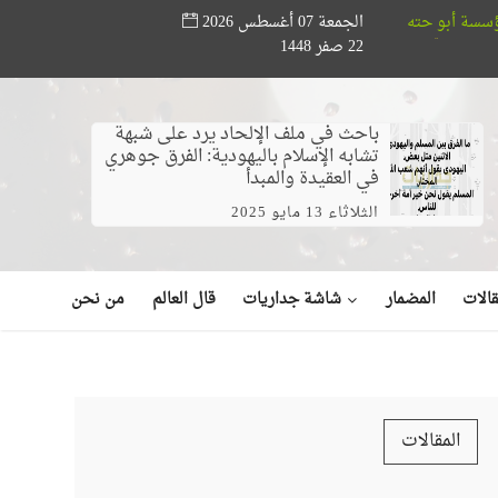
الجمعة 07 أغسطس 2026
دعم المواهب القرآنية.. ختام مسابقة «أصوات من السماء» بحضور وزير الأو
22 صفر 1448
باحث في ملف الإلحاد يرد على شبهة
تشابه الإسلام باليهودية: الفرق جوهري
في العقيدة والمبدأ
الثلاثاء 13 مايو 2025
شاشة جداريات
الات
المضمار
قال العالم
من نحن
المقالات