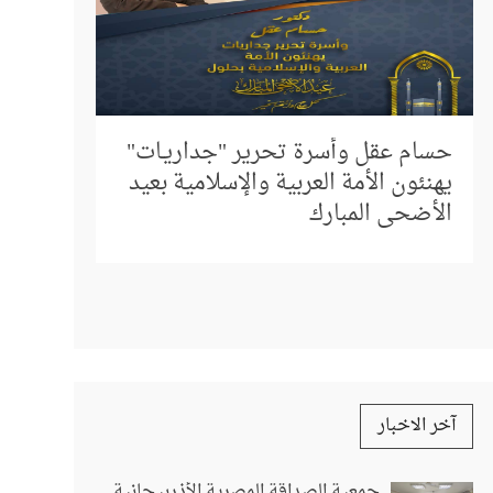
إلى كل م
المباشر 
حسام عقل وأسرة تحرير "جداريـات"
استفسار
يهنئون الأمة العربية والإسلامية بعيد
الأضحى المبارك
آخر الاخبار
جمعية الصداقة المصرية الأذربيجانية