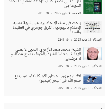
دار المعالي تُصدر كتاب "إعادة تشغيل" لـ أحمد
السوهاجي
الجمعة 30 مايو 2025
2010
باحث في ملف الإلحاد يرد على شبهة تشابه
الإسلام باليهودية: الفرق جوهري في العقيدة
والمبدأ
الثلاثاء 13 مايو 2025
2243
الشيخ محمد سعد الأزهري: التدين لا يعني
الهداية.. وخلط الغيرة بالخوف يصنع مُضللين
لا مرشدين
الثلاثاء 13 مايو 2025
2053
أفلا تبصرون.. حيتان الأوركا تُعلن عن بديع
صنع الله في البحر (فيديو)
الثلاثاء 13 مايو 2025
2058