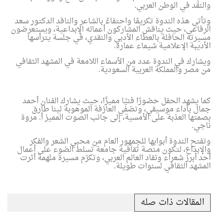
والنقد في الوطن العربي
.
وتأتي هذه الندوة تكريمًا واحتفاءً بالشاعر والناقد الدكتور سعد
الرفاعي، حيث يناقش المشاركون أعماله الإبداعية، ويستعرضون
مسيرته الحافلة بالعطاء الأدبي والنقدي، في جلسة يترأسها
الأديبة الإعلامية شيماء عمارة
.
ويشارك في الندوة عدد من الأسماء اللامعة في المشهد الثقافي
من مصر والمملكة العربية السعودية.
كما يشهد الحفل حضورًا فنيًا مميزًا، حيث يشارك الفنان أحمد
جمال بأداء موسيقي، وتضفي العازفة الموهوبة لينا طارق
بصمتها العذبة على الأمسية، إلى جانب الصوت المميز أ. مروة
ناجي
.
وتفتح الندوة أبوابها للجمهور العام من محبي الشعر والفكر
والإبداع، لتكون منصة ثقافية جامعة تسلط الضوء على أعمال
أحد أبرز شعراء ونقاد العالم العربي، وتكرّم مسيرة ملهمة أثرت
المشهد الثقافي لسنوات طويلة
.
المقالات ذات صله