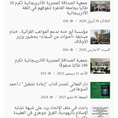
جمعية الصداقة المصرية الأذربيجانية تُكرم 18
طالباً بجامعة القاهرة لتفوقهم في اللغة
الأذربيجانية
الثلاثاء 28 أبريل 2026
436
مؤسسة أبو حته تدعم المواهب القرآنية.. ختام
مسابقة «أصوات من السماء» بحضور وزير
الأوقاف
السبت 07 مارس 2026
604
جمعية الصداقة المصرية الأذربيجانية تكرم
186 طالبًا متفوقًا
الأحد 21 ديسمبر 2025
910
دار المعالي تُصدر كتاب "إعادة تشغيل" لـ أحمد
السوهاجي
الجمعة 30 مايو 2025
2024
باحث في ملف الإلحاد يرد على شبهة تشابه
الإسلام باليهودية: الفرق جوهري في العقيدة
والمبدأ