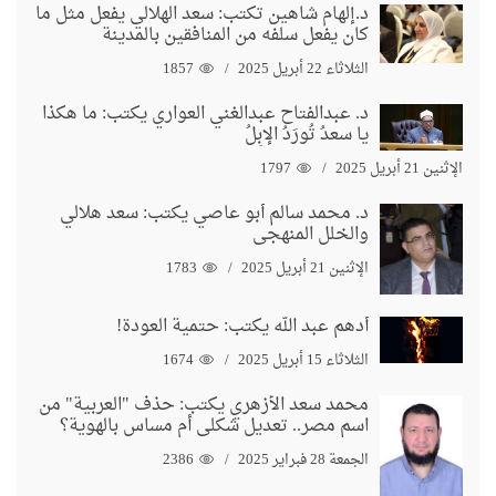
د.إلهام شاهين تكتب: سعد الهلالي يفعل مثل ما
كان يفعل سلفه من المنافقين بالمدينة
الثلاثاء 22 أبريل 2025
1857
د. عبدالفتاح عبدالغني العواري يكتب: ما هكذا
يا سعدُ تُورَدُ الإبِلُ
الإثنين 21 أبريل 2025
1797
د. محمد سالم أبو عاصي يكتب: سعد هلالي
والخلل المنهجي
الإثنين 21 أبريل 2025
1783
أدهم عبد الله يكتب: حتمية العودة!
الثلاثاء 15 أبريل 2025
1674
محمد سعد الأزهري يكتب: حذف "العربية" من
اسم مصر.. تعديل شكلي أم مساس بالهوية؟
الجمعة 28 فبراير 2025
2386