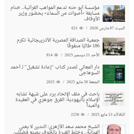
مؤسسة أبو حته تدعم المواهب القرآنية.. ختام
مسابقة «أصوات من السماء» بحضور وزير
الأوقاف
السبت 07 مارس 2026
621
جمعية الصداقة المصرية الأذربيجانية تكرم
186 طالبًا متفوقًا
الأحد 21 ديسمبر 2025
914
دار المعالي تُصدر كتاب "إعادة تشغيل" لـ أحمد
السوهاجي
الجمعة 30 مايو 2025
2025
باحث في ملف الإلحاد يرد على شبهة تشابه
الإسلام باليهودية: الفرق جوهري في العقيدة
والمبدأ
الثلاثاء 13 مايو 2025
2256
الشيخ محمد سعد الأزهري: التدين لا يعني
الهداية.. وخلط الغيرة بالخوف يصنع مُضللين