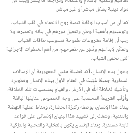
مفاهيم وسطية الإسلام واعتداله، ومراجعة ما يُنشَر ويُبَث من
مواد دينية بشكل مباشر أو غير مباشر.
كما أن من أسباب الوقاية تنمية روح الانتماء في قلب الشباب،
وتوعيتهم بأهمية الوطن وتفعيل دورهم في بنائه وتعميره، ولا
ريب أن إقامة مشروعات طموحة تستوعب طاقات الشباب
وتمكِّن لإبداعهم وتُعبِّر عن طموحهم، من أهم الخطوات الإجرائية
التي تحمي الشباب.
وحول بناء الإنسان، أكد فضيلة مفتي الجمهورية أن الرسالات
السماوية جميعًا عُنِيَتْ في المقام الأول ببناء الإنسان وتطويرِه
وتأهيلِه لخلافة الله في الأرض، والقيامِ بمقتضيات تلك الخلافة،
وأَوْلَتِ الشريعةُ المحمدية على وجه الخصوص عنايتَها البالغة
ببناء هذا الإنسان، بوصفه ركيزة الحضارة، ومناط عملية النهضة
والتنمية، وسَعَتْ إلى تشييد هذا البنيان الإنساني على قواعد
ثابتة مستقرة. وبناء الإنسان يكون بالتخلية والتحلية والتزكية