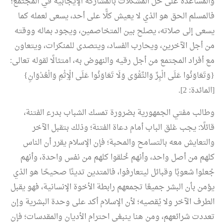
والمساعدة على حل المشكلات بالمشاركة الإيجابية في المجتمع؛
فالمسلم الحق هو الذي لا يعيش كلًّا على أحد، يسعى لعمله كما
يسعى إلى صلاته، يصلح بين المتخاصمين، ويجود بماله ووقته
من أجل الآخرين، ويحارب الفساد، ويتصدى للمنكرات، ويتعاون
مع أفراد المجتمع من أجل رقيه والنهوض به، امتثالًا لقوله تعالى:
{وَتَعَاوَنُوا عَلَى الْبِرِّ وَالتَّقْوَى وَلَا تَعَاوَنُوا عَلَى الْإِثْمِ وَالْعُدْوَانِ}
[المائدة: 2].
وطالب مفتي الجمهورية بضرورة تمسك الشباب بدرء الفتنة،
قائلًا: يجب غلق الباب أمام دعاة الفتنة؛ وذلك بتقبل الآخر
والتعايش معه بالتسامح والمحبة؛ فإن الإسلام يقرر أن الناس
كلهم من أصل واحد، وأنهم خُلقوا كلهم من نفس واحدة، وأنهم
جُعلوا شعوبًا وقبائل ليتعارفوا، فالمتدين تدينًا صحيحًا هو الذي
يؤمن بأن البشر جميعًا تجمعهم رابطة الأخوة الإنسانية، فهو يقبل
الطرف الآخر ولا يُقصيه؛ لأن الإسلام أكد على وحدة البشرية وإن
تعددت شرائعهم، ومن هنا ينبغي احترام الأديان والمقدسات؛ فإن