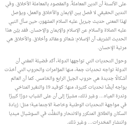
على الألسنة أن الدين المعاملةُ. والمقصود بالمعاملة الأخلاق. وفي
التدين الحقيقي لا فصل بين الإيمان والأخلاق والعمل، ويؤصل
لهذا المعنى حديث جبريل عليه السلام المشهور، حين سأل النبي
عليه الصلاة والسلام عن الإسلام والإيمان والإحسان. فقد بيَّن هذا
الحديث الشريف أن الإسلام: شعائر وعقائد وأخلاق. والأخلاق هي
مرتبة الإحسان.
وحول التحديات التي تواجهها الدولة، أكد فضيلة المفتي أن
الدولة تواجه تحديات جمة، منها المؤامرات والحروب التي أخذت
أشكالًا جديدة هي حروب الجيل الرابع والخامس. كما أن العالم
يواجه أيضًا تحديات كثيرة، منها: كوفيد 19 والتغير المناخي
وندرة المياه… وغير ذلك، مشيرًا إلى أن على الشباب دورًا كبيرًا
في مواجهة التحديات الوطنية وخاصة الاجتماعية؛ مثل: زيادة
السكان والطلاق المتكرر والانتحار والتفلُّت في السوشيال ميديا
وانتشار المخدرات… وغير ذلك.