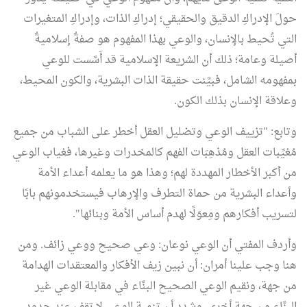
حولَ الإدراكِ الدقيق والحقيقي؛ إدراكِ الذات، وإدراكِ المتغيرات
التي تُحيط بالإنسان، والوعي بهذا المفهوم هو صفةٌ إسلاميةٌ
أصيلة وعامة؛ ذلك أن الشريعة الإسلامية قد أَسَّست للوعي
بمفهومه الشامل، فبيَّنت حقيقة الذات البشرية، والكون المحيط،
وعلاقة الإنسان بذلك الكون.
وتابع: "تزييف الوعي وتضليل العقل أخطر على الشباب من جميع
مُغيِّبات العقل ومُذهِبَات الفهم كالمخدرات وغيرها، فغياب الوعي
من أكبر الأخطار المهددة لهم؛ وهذا هو ما يعلمه أعداء الأمة
وأعداء البشرية من حماة التطرف والإرهاب فيستخدمونهم بابًا
لتسريب أفكارهم ومِعوَلًا لهدم أساس الأمة وبنائها".
وأردف المفتي أن الوعي نوعان: وعي صحيح ووعي زائف. ومن
هنا وجب علينا أمران: أن نبين زيف الأفكار والمعتقدات الهدامة
من جهة، ونقيم الوعي الصحيح البنَّاء في مقابلة الوعي غير