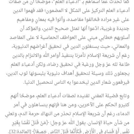
كما تحدث عما أسماهم بـ "أدعياء العلم"، موضحًا أن من صفات
أدعياء العلم التركيز على الشكل لا المضمون؛ فقد فهموا الدين
على غير مراده فخالفوا مقاصده، وأتوا فيه بمعانٍ ومفاهيم
جديدة وغريبة، ادَّعوا أنها تمثل صحيح الدين، والمؤكد أن
أسلوبهم خطابي مبني على العواطف الحماسية لا على المقاصد
والمعاني، حيث يستغلون الدين في تحقيق أغراضهم الدنيوية،
رغم أن شريعة الإسلام تأمرنا بتنفيذ أوامر الله والالتزام بالدين
طاعة لله عز وجل ورغبة في تحقيق رضاه، ولكن أدعياء العلم
يجعلون ذلك وسيلة لتحقيق أهداف دنيوية يلبسونها ثوب الدين،
فيرفعون شعار الدين ليخدعوا به الناس لتحصيل الدنيا.
وتابع فضيلة المفتي تفنيده لصفات أدعياء العلم، موضحًا أنهم
كثيرو الحكم على الآخرين، ومن هنا فإنهم يتساهلون في أمر
الدماء، رغم أن شريعة الإسلام تحذر من انتهاك حرمة الدم، وتعلي
من شأن حياة الإنسان. يقول الله عز وجل: ﴿مَنْ قَتَلَ نَفْسًا بِغَيْرِ
نَفْسٍ أَوْ فَسَادٍ فِي الْأَرْضِ فَكَأَنَّمَا قَتَلَ النَّاسَ جَمِيعًا﴾ [المائدة:32].