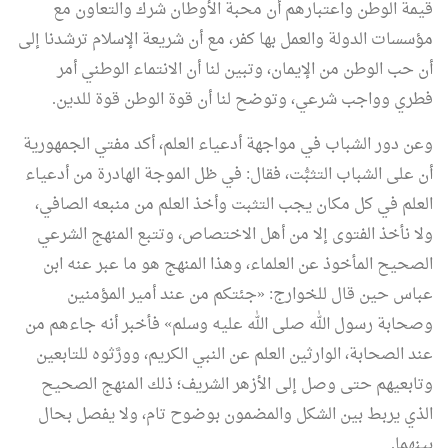
قيمة الوطن واعتبارهم أن محبة الأوطان شرك والتعاون مع
مؤسسات الدولة والعمل بها كفر، مع أن شريعة الإسلام ترشدنا إلى
أن حب الوطن من الإيمان، وتبين لنا أن الانتماء الوطني أمر
فطري وواجب شرعي، وتوضح لنا أن قوة الوطن قوة للدين.
وعن دور الشباب في مواجهة أدعياء العلم، أكد مفتي الجمهورية
أن على الشباب التثبُّت، فقال: في ظل الموجة الهادرة من أدعياء
العلم في كل مكان يجب التثبت وأخذ العلم من منبعه الصافي،
ولا نأخذ الفتوى إلا من أهل الاختصاص، وتتبع المنهج الشرعي
الصحيح المأخوذ عن العلماء، وهذا المنهج هو ما عبر عنه ابن
عباس حين قال للخوارج: «جئتكم من عند أمير المؤمنين
وصحابة رسول الله صلى الله عليه وسلم» فأخبر أنه جاءهم من
عند الصحابة، الوارثين العلم عن النبي الكريم، وورَّثوه للتابعين
وتابعيهم حتى وصل إلى الأزهر الشريف؛ ذلك المنهج الصحيح
الذي يربط بين الشكل والمضمون بوضوح تام، ولا يفصل بحال
بينهما.