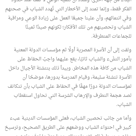
البنَّاء من جهة أخرى. وشدد أن تنمية الوعي لا تقف عند حدود
الفكر فقط، وإنما تمتد إلى الأخطار التي تُهدد الشباب في صحتهم
وفي انتمائهم، وأن علينا جميعًا العمل على زيادة الوعي ومراقبة
الشباب وتحصينهم من تلك الأفكار؛ لكونهم صيدًا ثمينًا
للجماعات المتطرفة.
ولفت إلى أن الأسرة المصرية أولًا ثم مؤسسات الدولة المعنية
بأمور النشْء والشباب ثانيًا، يقع عليهما واجبُ الحفاظ على
الشباب من كافة هذه المخاطر. ويبدأ ذلك بتنشئة الأجيال داخل
الأسرة تنشئة سليمة، وقيام المدرسة بدورها، موضحًا أن
لمؤسسات الدولة دورًا مهمًّا في الحفاظ على الشباب بأن تتكاتف
لصد هجمة التطرف والإرهاب الشرسة التي تحاول استقطاب
الشباب.
وأما من جانب تحصين الشباب، فعلى المؤسسات الدينية عبء
كبير في احتواء الشباب ووضعهم على الطريق الصحيح، وترسيخ