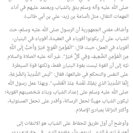
صلى الله عليه وآله وسلم يثق بالشباب ويعتمد عليهم في أداء
المهمات الثقال، مثل (أسامة بن زيد- علي بن أبي طالب).
وأضاف مفتي الجمهورية أن الرسول صلى الله عليه وسلم، حث
الشباب على أن يكونوا أقوياء في العقيدة، أقوياء في البنيان،
أقوياء في العمل، حيث قال: "الْمُؤْمِنُ الْقَوِيُّ خَيْرٌ وَأَحَبُّ إِلَى اللَّهِ
مِنَ الْمُؤْمِنِ الضَّعِيفِ وَفِي كُلٍّ خَيْرٌ". غير أنه عليه الصلاة والسلام
نبَّه إلى أن القوة ليست بقوة البنيان فقط، ولكنها قوة السيطرة
على النفس والتحكم في طبائعها، فقال: "لَيْسَ الشَّدِيدُ بِالصُّرَعَةِ،
إِنَّمَا الشَّدِيدُ الذي يَمْلِكُ نَفْسَهُ عِنْدَ الْغَضَبِ". وبهذا عمل رسول الله
صلى الله عليه وسلم على إعداد الشباب وبناء شخصيتهم القوية؛
ليكون الشباب مهيئًا لحمل الرسالة، وأقدر على تحمل المسئولية،
وأكثر التزامًا بمبادئ الإسلام.
وأوضح أن أول طريق للحفاظ على الشباب هو الالتفات إلى
أهمية تنمية الوعى لديهم، وأن مفهوم الوعي في حقيقته يدور