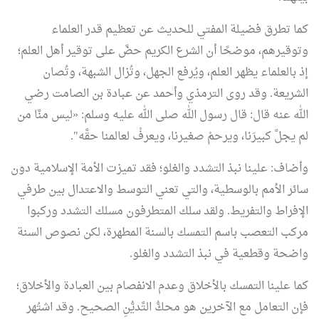
كما تطرق فضيلة المفتي للحديث عن تعظيم قدر العلماء
وتوقيرهم، موضحًا أن الشرع الكريم حضَّ على توقير أهل العلم؛
إذ بالعلماء يظهر العلم، ويُرفع الجهل، وتُزال الشبهة، وتُصان
الشريعة. وقد روى الترمذي وأحمد عن عبادة بن الصامت رضي
الله عنه قال: قال رسول الله صلى الله عليه وسلم: «ليس منَّا من
لم يجلَّ كبيرَنا، ويرحمْ صغيرنا، ويعرفْ لعالمنا حقَّه".
وأضاف: علينا نبذ التشدد والغلو؛ فقد تميزت الأمة الإسلامية دون
سائر الأمم بالوسطية، والتي تعني التوسط والاعتدال بين طرفي
الإفراط والتفريط. ولقد سلك المتطرفون مسلك التشدد وركبوا
مركب التعصب باسم التمسك بالسنة المطهرة، لكن نصوص السنة
واضحة وقطعية في نبذ التشدد والغلو.
كما علينا التمسك بالأخلاق وعدم الانفصام بين العبادة والأخلاق؛
فإن التعامل مع الآخرين هو محكُّ التَّديُّنِ الصحيح. وقد اشتُهر