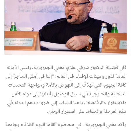
قال فضيلة الدكتور شوقي علام، مفتي الجمهورية، رئيس الأمانة
العامة لدُور وهيئات الإفتاء في العالم: "إننا في أمسِّ الحاجةِ إلى
كافة الجهودِ التي تَهدُفُ إلى النهوض بالأمة ومواجهة التحديات
الداخلية والخارجية في سبيل الوصول بأبنائها إلى دوام الأمن
والاستقرار والرفاهية"، داعيا الشباب إلى ضرورة دعم الدولة في
هذه المرحلة والحفاظ على استقرار الوطن.
وأكد مفتي الجمهورية - في محاضرة ألقاها اليوم الثلاثاء بجامعة