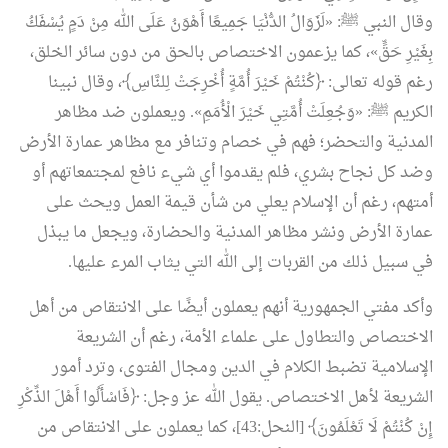
وقال النبي ﷺ: «لَزَوَالُ الدُّنْيَا جَمِيعًا أَهْوَنُ عَلَى الله مِنْ دَمٍ يُسْفَكُ
بِغَيْرِ حَقٍّ»، كما يزعمون الاختصاص بالحق من دون سائر الخلق،
رغم قوله تعالى: ﴿كُنْتُمْ خَيْرَ أُمَّةٍ أُخْرِجَتْ لِلنَّاسِ﴾، وقال نبينا
الكريم ﷺ: «وَجُعِلَتْ أُمَّتِي خَيْرَ الْأُمَمِ». ويعملون ضد مظاهر
المدنية والتحضر؛ فهم في خصام وتنافر مع مظاهر عمارة الأرض
وضد كل نجاح بشري، فلم يقدموا أي شيء نافع لمجتمعاتهم أو
أمتهم، رغم أن الإسلام يعلي من شأن قيمة العمل ويحث على
عمارة الأرض ونشر مظاهر المدنية والحضارة، ويجعل ما يبذل
في سبيل ذلك من القربات إلى الله التي يثاب المرء عليها.
وأكد مفتي الجمهورية أنهم يعملون أيضًا على الانتقاص من أهل
الاختصاص والتطاول على علماء الأمة، رغم أن الشريعة
الإسلامية تضبط الكلام في الدين ومجال الفتوى، وترد أمور
الشريعة لأهل الاختصاص. يقول الله عز وجل: ﴿فَاسْأَلُوا أَهْلَ الذِّكْرِ
إِنْ كُنْتُمْ لَا تَعْلَمُونَ﴾ [النحل:43]، كما يعملون على الانتقاص من