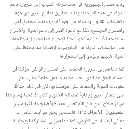
ودعا مفتي الجمهورية في محاضرته، الشباب إلى ضرورة دعم
الدولة في هذه المرحلة؛ وذلك بتطبيق تعاليم الدين من جهة،
وتعليمات القانون والدولة من جهة أخرى؛ وذلك لتحقيق أمن
واستقرار المجتمع، هذا مع دعوة الغير إلى دعم الدولة والالتزام
بما توجه الأفراد إليه نحو اتخاذ الإجراءات الاحترازية والحفاظ
على مؤسسات الدولة من التخريب والإفساد؛ مما يحفظ على
الدولة هيبتها ويؤدي إلى استقرارها.
كما دعاهم إلى ضرورة الحفاظ على استقرار الوطن، مؤكدًا أن
المسلم الحق هو الذي يحب وطنه ويعمل جاهدًا على دعم
مقومات الدولة والحفاظ على مؤسساتها؛ لأن في ذلك حفاظًا
على شعائر الدين ورعايةً لمصالح الخلق وانضباطًا لحياتهم. وهذا
من الإصلاح الذي قال الله تعالى عنه: ﴿وَأَصْلِحْ وَلَا تَتَّبِعْ سَبِيلَ
المُفْسِدِينَ﴾ [الأعراف 142]. فالمتدين بحق هو أبعد الناس عن
معاني الإفساد في الأرض، كما دعاهم إلى المشاركة الإيجابية