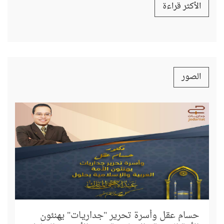
الأكثر قراءة
الصور
إل
د.
حسام عقل وأسرة تحرير "جداريـات" يهنئون