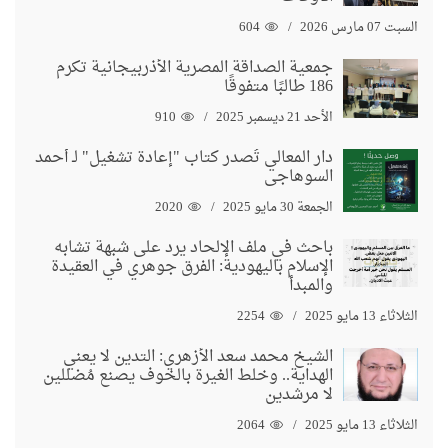
السبت 07 مارس 2026
604
جمعية الصداقة المصرية الأذربيجانية تكرم
186 طالبًا متفوقًا
الأحد 21 ديسمبر 2025
910
دار المعالي تُصدر كتاب "إعادة تشغيل" لـ أحمد
السوهاجي
الجمعة 30 مايو 2025
2020
باحث في ملف الإلحاد يرد على شبهة تشابه
الإسلام باليهودية: الفرق جوهري في العقيدة
والمبدأ
الثلاثاء 13 مايو 2025
2254
الشيخ محمد سعد الأزهري: التدين لا يعني
الهداية.. وخلط الغيرة بالخوف يصنع مُضللين
لا مرشدين
الثلاثاء 13 مايو 2025
2064