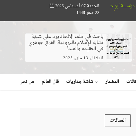
الجمعة 07 أغسطس 2026
تدعم المواهب القرآنية.. ختام مسابقة «أصوات من السماء» بحضور وزير الأ
22 صفر 1448
باحث في ملف الإلحاد يرد على شبهة
تشابه الإسلام باليهودية: الفرق جوهري
في العقيدة والمبدأ
الثلاثاء 13 مايو 2025
شاشة جداريات
الات
المضمار
قال العالم
من نحن
المقالات