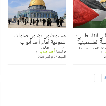
ني الفلسطيني:
مستوطنون يؤدون صلوات
الشعراوي
ية الفلسطينية
تلمودية أمام أحد أبواب
البرواز"
بلة للتصرف ولن
المسجد الأقصى
بواسطة
أحمد حمدي
جداريات ينظم ندوة لمناقشة كتاب
السبت 27 نوفمبر 2021
"حوار جديد مع الفكر الإلحادي"
›
8