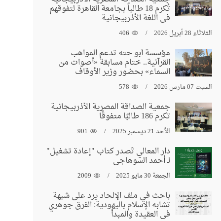
تُكرم 18 طالباً بجامعة القاهرة لتفوقهم
في اللغة الأذربيجانية
الثلاثاء 28 أبريل 2026
406
مؤسسة أبو حته تدعم المواهب
القرآنية.. ختام مسابقة «أصوات من
السماء» بحضور وزير الأوقاف
السبت 07 مارس 2026
578
جمعية الصداقة المصرية الأذربيجانية
تكرم 186 طالبًا متفوقًا
الأحد 21 ديسمبر 2025
901
دار المعالي تُصدر كتاب "إعادة تشغيل"
لـ أحمد السوهاجي
الجمعة 30 مايو 2025
2009
باحث في ملف الإلحاد يرد على شبهة
تشابه الإسلام باليهودية: الفرق جوهري
في العقيدة والمبدأ