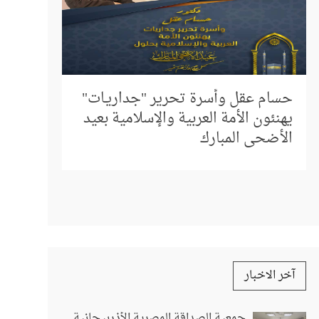
إلى كل م
المباشر 
حسام عقل وأسرة تحرير "جداريـات"
استفسار
يهنئون الأمة العربية والإسلامية بعيد
الأضحى المبارك
آخر الاخبار
جمعية الصداقة المصرية الأذربيجانية