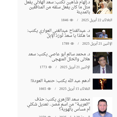
د.إلهام شاهين تكتب: سعد الهلالي يفعل
مثل ما كان يفعل سلفه من المنافقين
بالمدينة
الثلاثاء 22 أبريل 2025
1846
د. عبدالفتاح عبدالغني العواري يكتب:
ما هكذا يا سعدُ تُورَدُ الإبِلُ
الإثنين 21 أبريل 2025
1789
د. محمد سالم أبو عاصي يكتب: سعد
هلالي والخلل المنهجي
الإثنين 21 أبريل 2025
1773
أدهم عبد الله يكتب: حتمية العودة!
الثلاثاء 15 أبريل 2025
1665
محمد سعد الأزهري يكتب: حذف
"العربية" من اسم مصر.. تعديل شكلي
أم مساس بالهوية؟