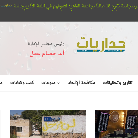
مؤسسة أبو حته 
لا تبصرون.. حيتان الأوركا تُعلن عن بديع صنع الله في البحر (فيديو)
رئيس مجلس الإدارة
أ.د حسـام عقـل
منوعات
تقارير وتحقيقات
مكافحة الإلحاد
كتب وكتابات
مق